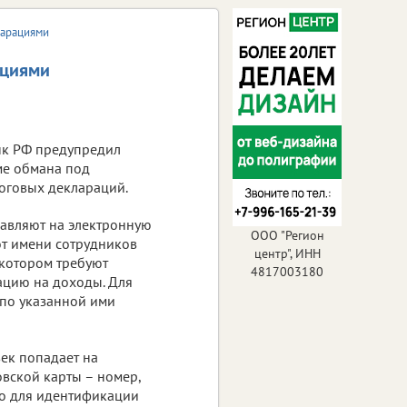
ларациями
ациями
нк РФ предупредил
ме обмана под
оговых деклараций.
авляют на электронную
ООО "Регион
от имени сотрудников
центр", ИНН
 котором требуют
4817003180
ацию на доходы. Для
 по указанной ими
век попадает на
овской карты – номер,
но для идентификации