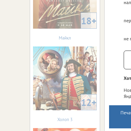
нал
18+
пер
Майкл
не 
Хот
Нов
Янд
12+
Печа
Холоп 3