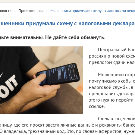
овости
Происшествия
Мошенники придумали схему с налоговыми дек
шенники придумали схему с налоговыми деклар
дьте внимательны. Не дайте себя обмануть.
Центральный Ба
россиян о новой схе
предлогом сдачи нал
Мошенники отпр
почту письмо якобы 
налоговой службы, в
предоставить деклар
этого нужно перейти
ссылке.
Сделав это, чело
аницу, где его просят ввести личные данные и реквизиты банк
 владельца, трехзначный код. Это, по словам аферистов, нуж