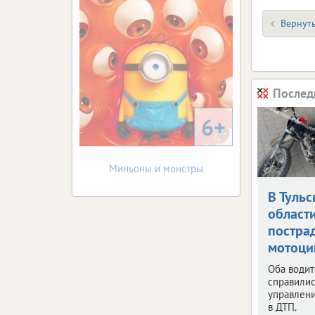
Вернуть
Послед
6+
Миньоны и монстры
В Тульс
област
постра
мотоци
Оба водит
справилис
управлен
в ДТП.