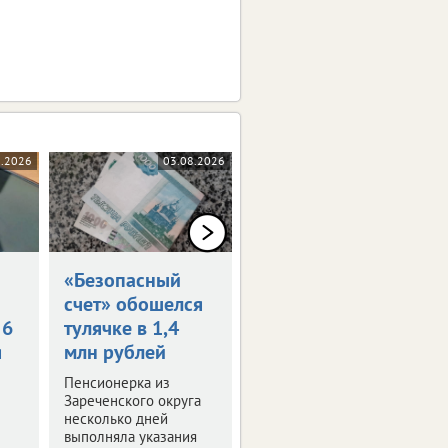
8.2026
03.08.2026
31.07.2026
«Безопасный
В
счет» обошелся
Новомосковске
 6
тулячке в 1,4
похитители
я
млн рублей
требовали 300
тысяч за
Пенсионерка из
свободу
Зареченского округа
несколько дней
Полиция освободила
выполняла указания