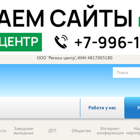
ООО "Регион центр", ИНН 4817003180
Работа у нас
Н
Заводные
Интернет-
На
сти
ДТП
Общество
выходные
конференция
мероп