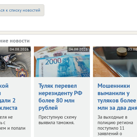
ся к списку новостей
ние новости
04.08.2026
04.08.2026
03.0
кой
Туляк перевел
Мошенники
и
нерезиденту РФ
выманили у
дали 2
более 80 млн
туляков более
клиста
рублей
млн за два дн
еля не
Преступную схему
За выходные в
ь с
выявила таможня.
полицию региона
ием и попали
поступило 11
заявлений о