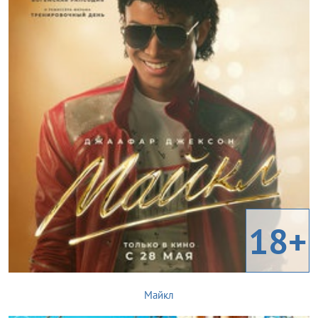
18+
Майкл