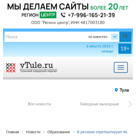
ООО "Регион центр", ИНН 4817003180
по новостям
6 августа 2026 г.
18+
четверг
Toggle
navigat
Тула
Все новости
Заводные выходные
Главная
Новости
Образование
В регионе отремонтируют 46