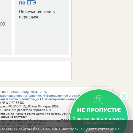
по ЕГЭ
10 получили
максимальный
Они участвовали в
результат на ЕГЭ по 2
пересдаче.
предметам.
800
 ООО
"Регион центр" 2004 - 2026
нформационное наполнение: Информационное агентство vRossii.ru
видетельство о регистрации СМИ информационного агентства vRossii.ru
А № ФС 77‑35502
ыдано РОСКОМНАДЗОРом 04 марта 2009г.
НЕ ПРОПУСТИ!
 О. Главного редактора Нарыков А. Н.
аннеры на портале размещаются на правах рекламы.
еклама на портале:
Главные новости региона
екламное агентство "Умный маркетинг" тел. 7-910-267-70-40,
в вашей почте!
mail: umnyy.marketing@yandex.ru
тдельные публикации могут содержать информацию, не предназначенную
зоваться сайтом без изменения настроек, вы даете согласие на
ля пользователей до 18 лет.
ПОДПИСАТЬСЯ