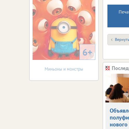
Печа
Вернуть
6+
Послед
Миньоны и монстры
Объявл
полуфи
нового