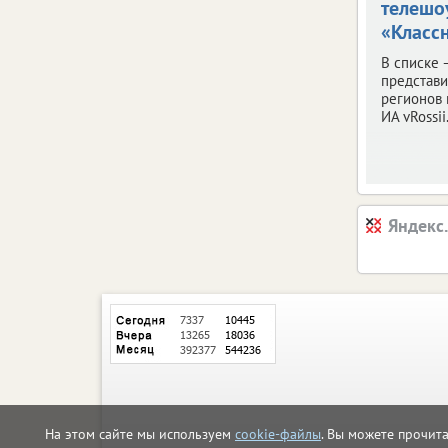
телешо
«Классн
В списке 
представ
регионов 
ИА vRossii.
Яндекс
На этом сайте мы используем
cookie-файлы
. Вы можете прочит