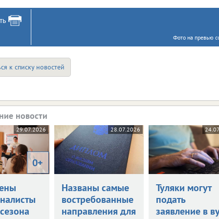
ть
Фото на превью с
ся к списку новостей
ние новости
29.07.2026
28.07.2026
24.0
0+
ены
Названы самые
Туляки могут
налисты
востребованные
подать
 сезона
направления для
заявление в в