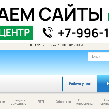
ООО "Регион центр", ИНН 4817003180
Работа у нас
Н
Заводные
Интернет-
На
сти
ДТП
Общество
выходные
конференция
мероп