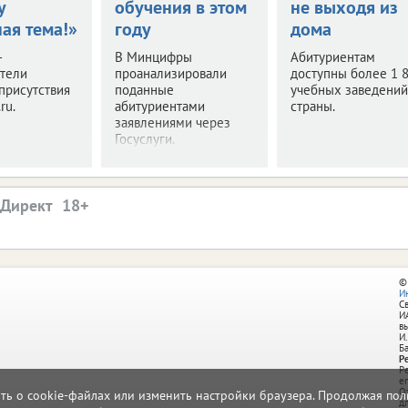
у
обучения в этом
не выходя из
ая тема!»
году
дома
–
В Минцифры
Абитуриентам
ители
проанализировали
доступны более 1 
присутствия
поданные
учебных заведений
ru.
абитуриентами
страны.
заявлениями через
Госуслуги.
.Директ
©
И
С
И
в
И.
Б
Р
Р
e
О
ать о cookie-файлах или изменить настройки браузера. Продолжая поль
д