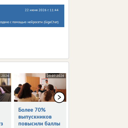
22 июня 2026 г. 11:44
оздано с помощью нейросети (GigaChat)
7.2026
23.07.2026
14.07.2026
Более 70%
В Тульской
выпускников
области 97 100-
уз
повысили баллы
балльников