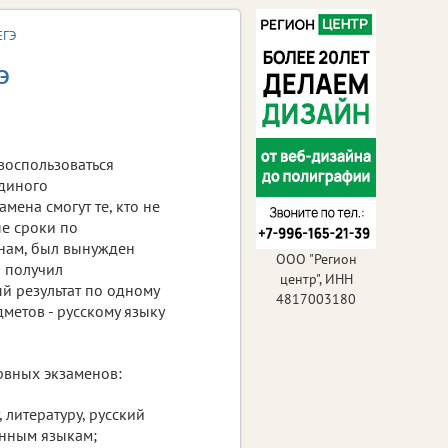
ЕГЭ
Э
воспользоваться
диного
мена смогут те, кто не
ые сроки по
нам, был вынужден
ООО "Регион
и получил
центр", ИНН
й результат по одному
4817003180
метов - русскому языку
рвных экзаменов:
 литературу, русский
анным языкам;