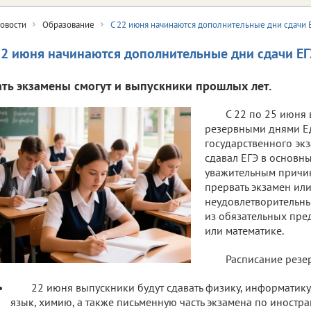
овости
Образование
С 22 июня начинаются дополнительные дни сдачи 
22 июня начинаются дополнительные дни сдачи ЕГ
ать экзамены смогут и выпускники прошлых лет.
С 22 по 25 июня 
резервными днями Е
государственного экза
сдавал ЕГЭ в основн
уважительным причи
прервать экзамен ил
неудовлетворительны
из обязательных пред
или математике.
Расписание резе
22 июня выпускники будут сдавать физику, информатику,
язык, химию, а также письменную часть экзамена по иностр