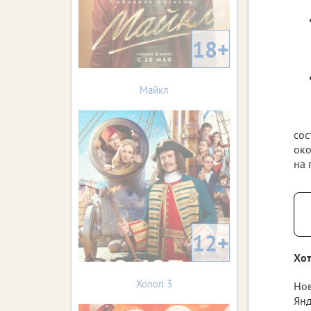
18+
Майкл
сос
око
на 
12+
Хот
Холоп 3
Нов
Янд