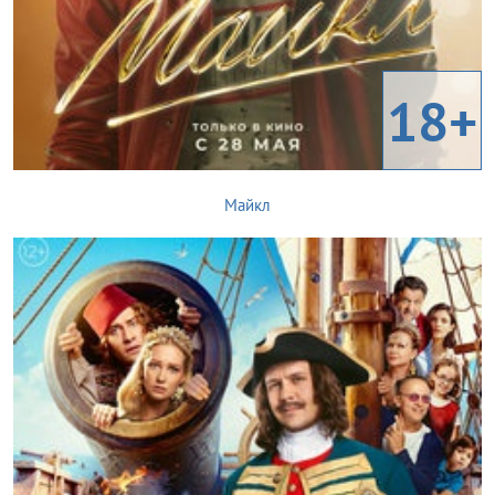
18+
Майкл