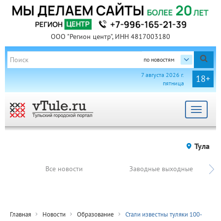
ООО "Регион центр", ИНН 4817003180
по новостям
7 августа 2026 г.
18+
пятница
Toggle
navigat
Тула
Все новости
Заводные выходные
Главная
Новости
Образование
Стали известны туляки 100-