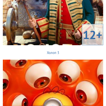
12+
Холоп 3