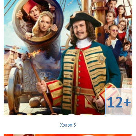
12+
Холоп 3