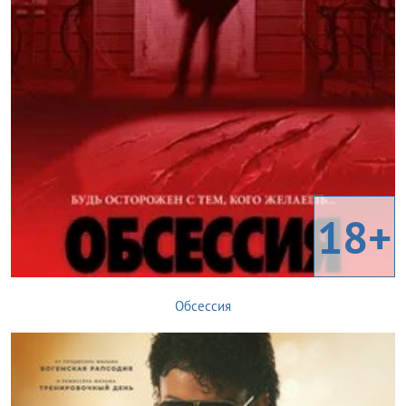
18+
Обсессия