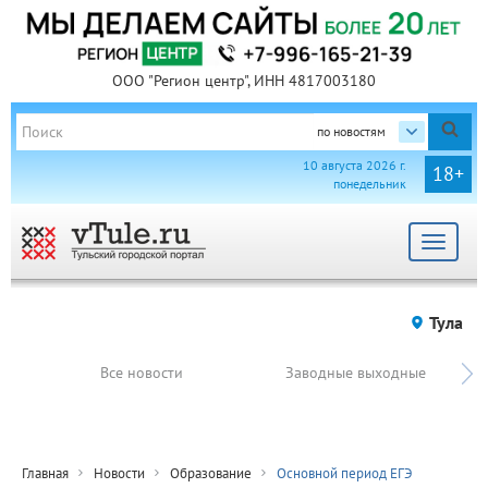
ООО "Регион центр", ИНН 4817003180
по новостям
10 августа 2026 г.
18+
понедельник
Toggle
navigat
Тула
Все новости
Заводные выходные
Главная
Новости
Образование
Основной период ЕГЭ