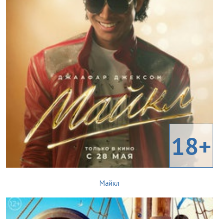
18+
Майкл