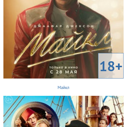
18+
Майкл