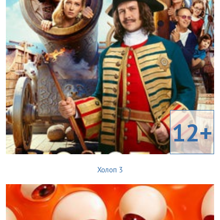
12+
Холоп 3