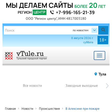
ООО "Регион центр", ИНН 4817003180
по новостям
8 августа 2026 г.
18+
суббота
Toggle
navigat
Тула
Все новости
Заводные выходные
Главная
Новости
Происшествия
В Алексине при пожаре