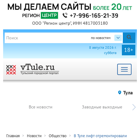
ООО "Регион центр", ИНН 4817003180
по новостям
8 августа 2026 г.
18+
суббота
Toggle
navigat
Тула
Все новости
Заводные выходные
Главная
Новости
Общество
В Туле лифт отремонтировали