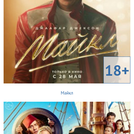
18+
Майкл