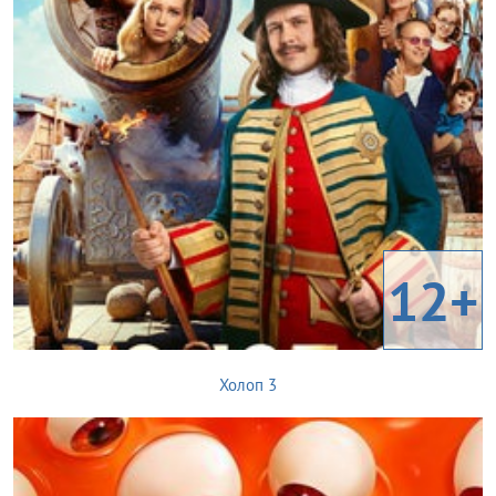
12+
Холоп 3