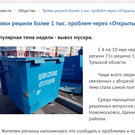
овости
Общество
Туляки решили более 1 тыс. проблем через «Открыты
ляки решили более 1 тыс. проблем через «Открыт
пулярная тема недели - вывоз мусора.
С 4 по 10 мая че
регион 71» решено 
Тульской области.
Чаще всего люди
связанных с уборкой 
тема стала самой поп
Среди муниципал
решенных вопросов 
Новомосковск, Щеки
районы.
Жителям региона напоминают, что сообщать о проблемах и п