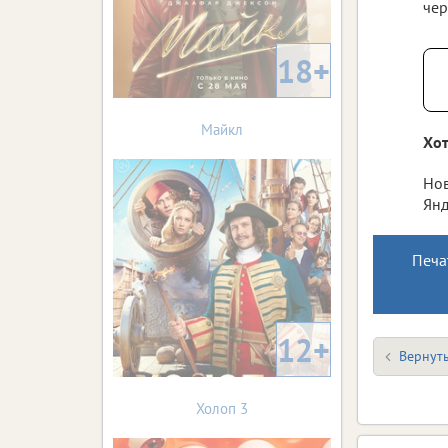
чер
18+
Майкл
Хот
Нов
Янд
Печа
12+
Вернуть
Холоп 3