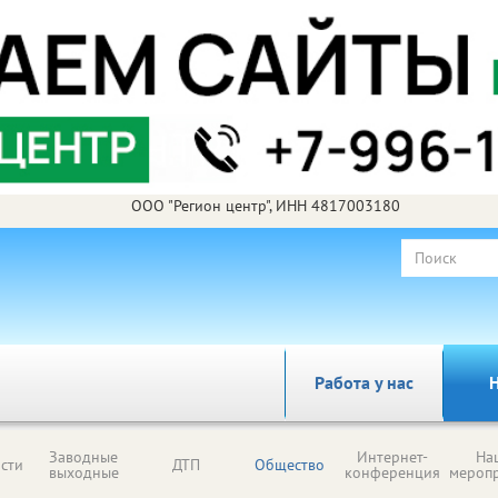
ООО "Регион центр", ИНН 4817003180
Работа у нас
Н
Заводные
Интернет-
На
сти
ДТП
Общество
выходные
конференция
мероп