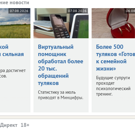
ние новости
07.08.2026
07.08.2026
06.0
кой
Виртуальный
Более 500
и сильная
помощник
туляков «Гото
обработал более
к семейной
20 тыс.
жизни»
ра достигнет
обращений
сов.
Будущие супруги
туляков
проходят
психологический
Статистику за июль
тренинг.
приводят в Минцифры.
.Директ