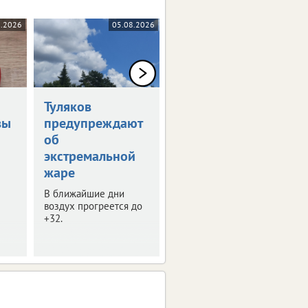
8.2026
05.08.2026
05.08.2026
Туляков
В Туле обсудили
вы
предупреждают
развитие
об
опорных
экстремальной
городов
жаре
В регионе таких
населенных пунктов 8.
В ближайшие дни
воздух прогреется до
+32.