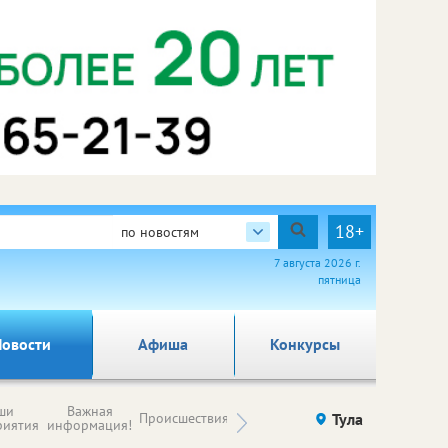
18+
по новостям
7 августа 2026 г.
пятница
овости
Афиша
Конкурсы
Новости
ши
Важная
Происшествия
Здоровье
Тула
Ку
компаний (на
риятия
информация!
правах
рекламы)