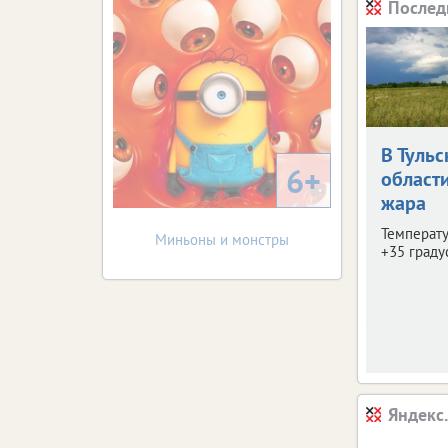
Послед
В Тульс
6+
област
жара
Температу
Миньоны и монстры
+35 граду
Яндекс