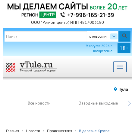
ООО "Регион центр", ИНН 4817003180
по новостям
9 августа 2026 г.
18+
воскресенье
Toggle
navigat
Тула
Все новости
Заводные выходные
Главная
Новости
Происшествия
В деревне Крутое