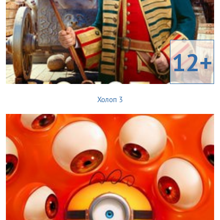
12+
Холоп 3