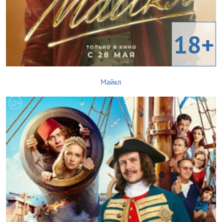
18+
Майкл