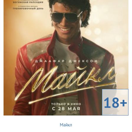
18+
Майкл