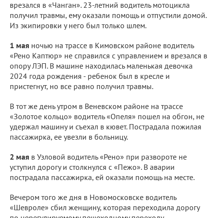
врезался в «Чанган». 23-летний водитель мотоцикла
получил травмы, ему оказали помощь и отпустили домой.
Из экипировки у него был только шлем.
1 мая
ночью на трассе в Кимовском районе водитель
«Рено Каптюр» не справился с управлением и врезался в
опору ЛЭП. В машине находилась маленькая девочка
2024 года рождения - ребенок был в кресле и
пристегнут, но все равно получил травмы.
В тот же день утром в Веневском районе на трассе
«Золотое кольцо» водитель «Опеля» пошел на обгон, не
удержал машину и съехал в кювет. Пострадала пожилая
пассажирка, ее увезли в больницу.
2 мая
в Узловой водитель «Рено» при развороте не
уступил дорогу и столкнулся с «Пежо». В аварии
пострадала пассажирка, ей оказали помощь на месте.
Вечером того же дня в Новомосковске водитель
«Шевроле» сбил женщину, которая переходила дорогу
по нерегулируемому пешеходному переходу.