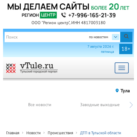
ООО "Регион центр", ИНН 4817003180
по новостям
7 августа 2026 г.
18+
пятница
Toggle
navigat
Тула
Все новости
Заводные выходные
Главная
Новости
Происшествия
ДТП в Тульской области