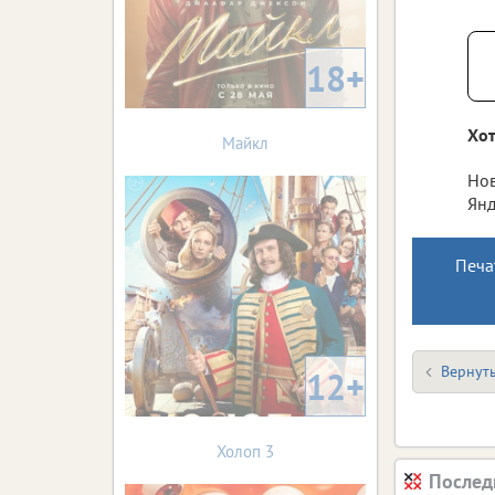
18+
Хот
Майкл
Нов
Янд
Печа
Вернуть
12+
Холоп 3
Послед