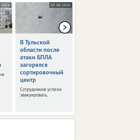
8.2026
05.08.2026
04.08.2026
В Тульской
В Тульской
области после
области
атаки БПЛА
пострадали 2
м
загорелся
мотоциклиста
сортировочный
на
Оба водителя не
центр
справились с
управлением и попали
Сотрудников успели
в ДТП.
эвакуировать.