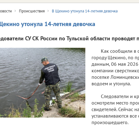
овости
Происшествия
В Щекино утонула 14-летняя девочка
Щекино утонула 14-летняя девочка
едователи СУ СК России по Тульской области проводят 
Как сообщили в 
городу Щекино, по 
данным, 06 мая 2026
компании сверстнико
поселке Ломинцевски
водоем и утонула.
Следователи и к
осмотрели место про
свидетелей. Сейчас н
устанавливаются все 
произошедшего.