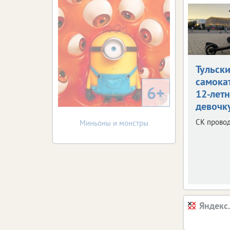
Тульск
самока
6+
12-лет
девочк
СК провод
Миньоны и монстры
Яндекс