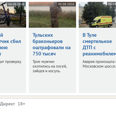
06.08.2026
05.08.2026
05.0
ий
Тульских
В Туле
тчик сбил
браконьеров
смертельное
нюю
оштрафовали на
ДТП с
у
750 тысяч
реанимобиле
ит проверку.
Трое мужчин
Авария произошла 
охотились на лосей,
Московском шоссе.
зайцев и косуль.
.Директ