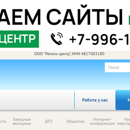
ООО "Регион центр", ИНН 4817003180
Работа у нас
Н
Заводные
Интернет-
На
сти
ДТП
Общество
выходные
конференция
мероп