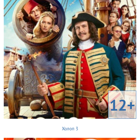
12+
Холоп 3