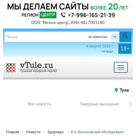
ООО "Регион центр", ИНН 4817003180
по новостям
6 августа 2026 г.
18+
четверг
Toggle
navigat
Тула
Все новости
Заводные выходные
Главная
Новости
Здоровье
В п. Болоховский обследовали