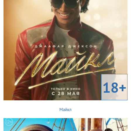
18+
Майкл