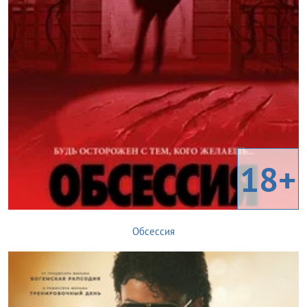
18+
Обсессия