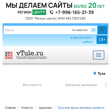
ООО "Регион центр", ИНН 4817003180
по новостям
8 августа 2026 г.
18+
суббота
Toggle
navigat
Тула
Все новости
Заводные выходные
Главная
Новости
Здоровье
Тульские врачи впервые провели