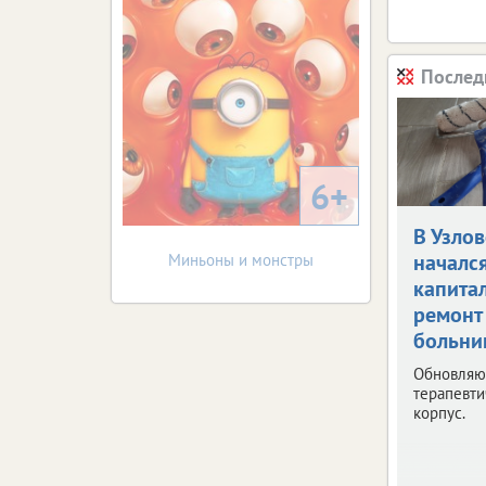
Послед
6+
В Узло
началс
Миньоны и монстры
капита
ремонт
больни
Обновляю
терапевти
корпус.