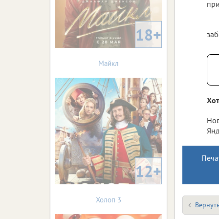
при
18+
заб
Майкл
Хот
Нов
Янд
Печа
12+
Холоп 3
Вернуть