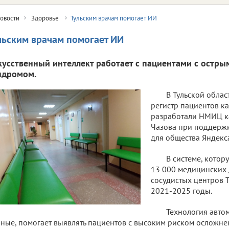
овости
Здоровье
Тульским врачам помогает ИИ
льским врачам помогает ИИ
кусственный интеллект работает с пациентами с остр
ндромом.
В Тульской обла
регистр пациентов к
разработали НМИЦ к
Чазова при поддержк
для общества Яндекс
В системе, котор
13 000 медицинских 
сосудистых центров Т
2021-2025 годы.
Технология авто
ные, помогает выявлять пациентов с высоким риском осложне