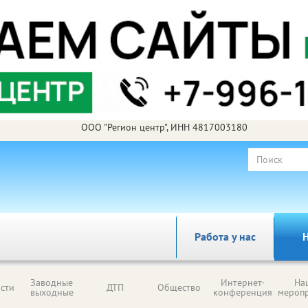
ООО "Регион центр", ИНН 4817003180
Работа у нас
Н
Заводные
Интернет-
На
сти
ДТП
Общество
выходные
конференция
мероп