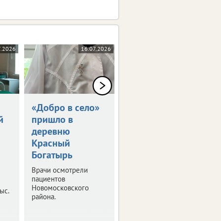
7.2026
16.07.2026
16.07.2026
«Добро в село»
Тулякам в этом
й
пришло в
году установили
деревню
более 220
Красный
кардиостимуляторов
Богатырь
Об этом сообщает
региональный
Врачи осмотрели
Минздрав.
пациентов
Новомосковского
ыс.
района.