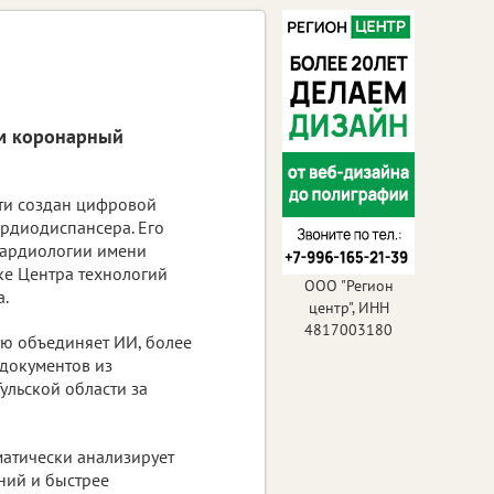
ым коронарный
сти создан цифровой
ардиодиспансера. Его
ардиологии имени
е Центра технологий
ООО "Регион
а.
центр", ИНН
4817003180
ую объединяет ИИ, более
документов из
ульской области за
матически анализирует
ний и быстрее