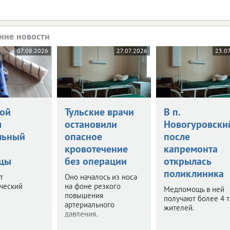
ние новости
07.08.2026
27.07.2026
23.0
вой
Тульские врачи
В п.
я
остановили
Новогуровски
льный
опасное
после
кровотечение
капремонта
цы
без операции
открылась
поликлиника
т
Оно началось из носа
ческий
на фоне резкого
Медпомощь в ней
повышения
получают более 4 т
артериального
жителей.
давления.