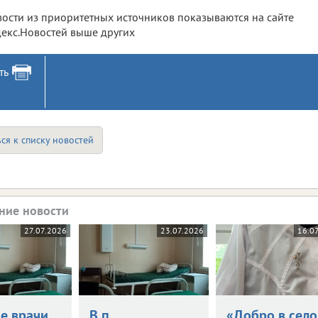
ости из приоритетных источников показываются на сайте
екс.Новостей выше других
ть
ся к списку новостей
ние новости
27.07.2026
23.07.2026
16.0
ие врачи
В п.
«Добро в село