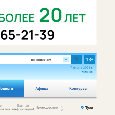
18+
по новостям
7 августа 2026 г.
пятница
овости
Афиша
Конкурсы
Новости
ши
Важная
Происшествия
Здоровье
Тула
Ку
компаний (на
риятия
информация!
правах
рекламы)