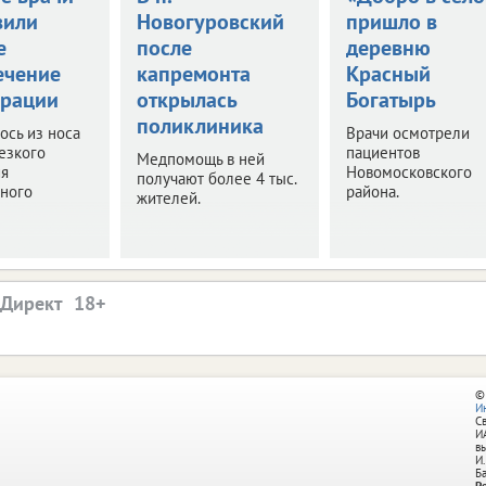
вили
Новогуровский
пришло в
е
после
деревню
ечение
капремонта
Красный
ерации
открылась
Богатырь
поликлиника
ось из носа
Врачи осмотрели
езкого
пациентов
Медпомощь в ней
я
Новомосковского
получают более 4 тыс.
ьного
района.
жителей.
.Директ
©
И
С
И
в
И.
Б
Р