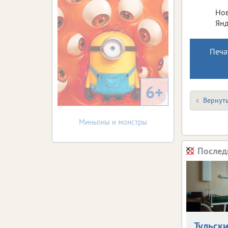
Нов
Янд
Печа
6+
Вернуть
Миньоны и монстры
Послед
Тульск