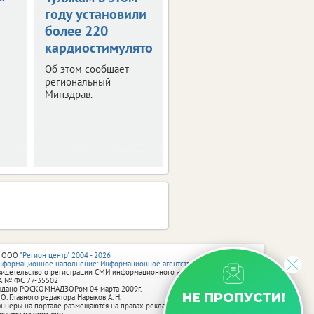
году установили
стоматологию
более 220
капитально
кардиостимуляторов
отремонтируют
Об этом сообщает
Все работы
региональный
завершатся уже в этом
Минздрав.
году.
 ООО
"Регион центр" 2004 - 2026
нформационное наполнение: Информационное агентство vRossii.ru
видетельство о регистрации СМИ информационного агентства vRossii.ru
А № ФС 77‑35502
ыдано РОСКОМНАДЗОРом 04 марта 2009г.
НЕ ПРОПУСТИ!
 О. Главного редактора Нарыков А. Н.
аннеры на портале размещаются на правах рекламы.
еклама на портале: