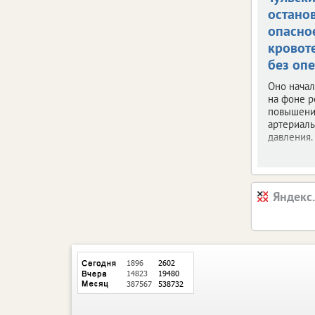
остано
опасно
кровот
без оп
Оно начал
на фоне р
повышени
артериал
давления.
Яндекс