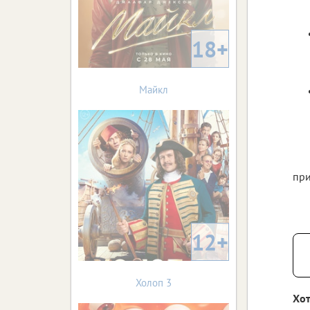
18+
Майкл
при
12+
Холоп 3
Хот