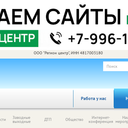
ООО "Регион центр", ИНН 4817003180
Работа у нас
Н
Заводные
Интернет-
На
сти
ДТП
Общество
выходные
конференция
мероп