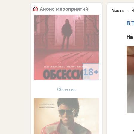
Анонс мероприятий
Главная
Н
В 
На
18+
Обсессия