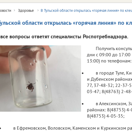
овости
Здоровье
В Тульской области открылась «горячая линия» по кл
Тульской области открылась «горячая линия» по 
 все вопросы ответят специалисты Роспотребнадзора.
Получить консул
дни с 09:00 до 17:00
13:00) по телефонам:
в городе Туле, К
и Дубенском районах
77, 37-48-32; 22-37-5
03-47; 8(48763) 2-48
в Алексинском, 
районах: 8(48753) 4-
8(48753) 4-05-35;
в Ефремовском, Воловском, Каменском и Куркинском ра