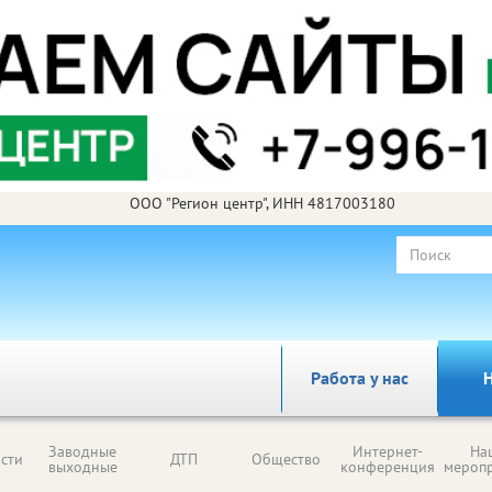
ООО "Регион центр", ИНН 4817003180
Работа у нас
Н
Заводные
Интернет-
На
сти
ДТП
Общество
выходные
конференция
мероп