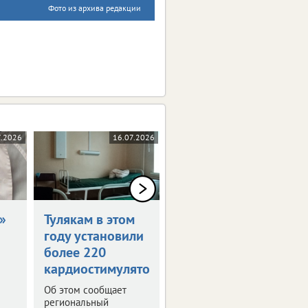
Фото из архива редакции
7.2026
16.07.2026
14.07.2026
»
Тулякам в этом
Ефремовскую
году установили
стоматологию
более 220
капитально
кардиостимуляторов
отремонтируют
Об этом сообщает
Все работы
региональный
завершатся уже в этом