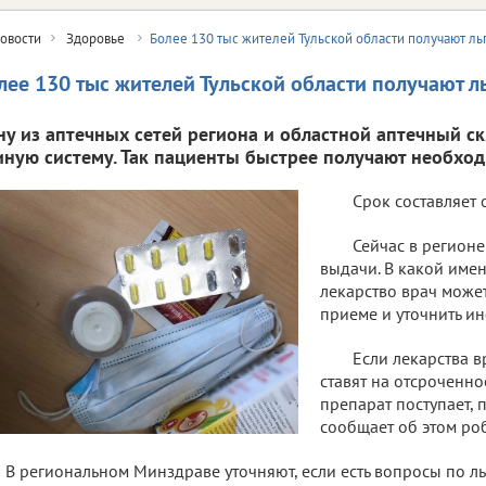
овости
Здоровье
Более 130 тыс жителей Тульской области получают ль
лее 130 тыс жителей Тульской области получают л
ну из аптечных сетей региона и областной аптечный с
иную систему. Так пациенты быстрее получают необхо
Срок составляет о
Сейчас в регионе
выдачи. В какой имен
лекарство врач може
приеме и уточнить и
Если лекарства в
ставят на отсроченно
препарат поступает, 
сообщает об этом роб
В региональном Минздраве уточняют, если есть вопросы по л