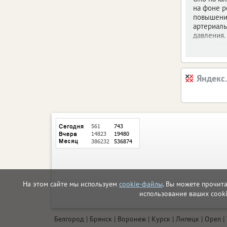
на фоне р
повышени
артериал
давления.
Яндекс
На этом сайте мы используем
cookie-файлы
. Вы можете прочит
использование ваших cook
Белгород
Брянск
Воронеж
Курск
Липецк
Орел