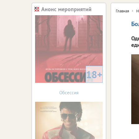
Анонс мероприятий
Главная
Н
Бо
Од
ед
18+
Обсессия