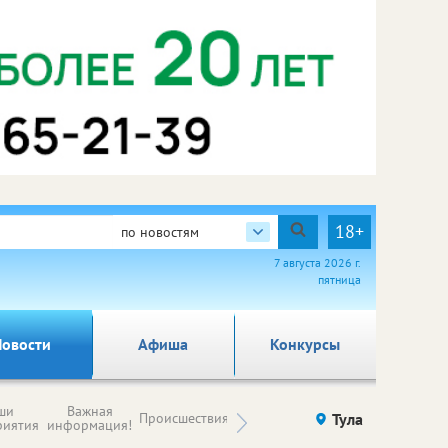
18+
по новостям
7 августа 2026 г.
пятница
овости
Афиша
Конкурсы
Новости
ши
Важная
Происшествия
Здоровье
Тула
Ку
компаний (на
риятия
информация!
правах
рекламы)