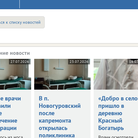
ся к списку новостей
ние новости
27.07.2026
23.07.2026
16.0
ие врачи
В п.
«Добро в село
вили
Новогуровский
пришло в
е
после
деревню
ечение
капремонта
Красный
ерации
открылась
Богатырь
поликлиника
ось из носа
Врачи осмотрели