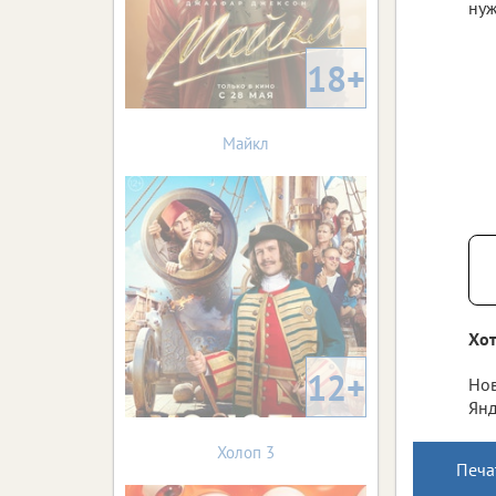
нуж
18+
Майкл
Хот
12+
Нов
Янд
Холоп 3
Печа