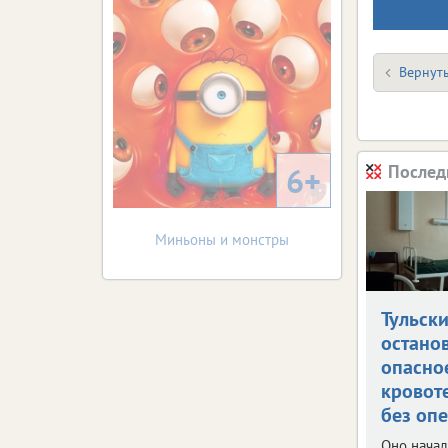
Вернуть
6+
Послед
Миньоны и монстры
Тульск
остано
опасно
кровот
без оп
Оно начал