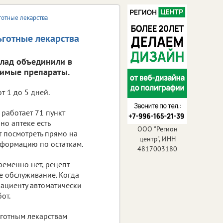
готные лекарства
ьготные лекарства
клад объединили в
димые препараты.
т 1 до 5 дней.
 работает 71 пункт
но аптеке есть
ООО "Регион
т посмотреть прямо на
центр", ИНН
нформацию по остаткам.
4817003180
ременно нет, рецепт
е обслуживание. Когда
пациенту автоматически
от.
ьготным лекарствам