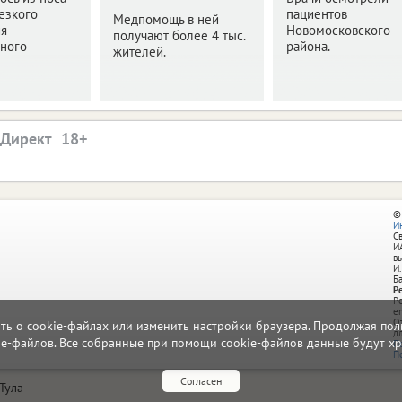
езкого
пациентов
Медпомощь в ней
я
Новомосковского
получают более 4 тыс.
ьного
района.
жителей.
.Директ
©
И
С
И
в
И.
Б
Р
Р
e
О
ать о cookie-файлах или изменить настройки браузера. Продолжая поль
д
ie-файлов. Все собранные при помощи cookie-файлов данные будут хр
П
П
Согласен
Тула