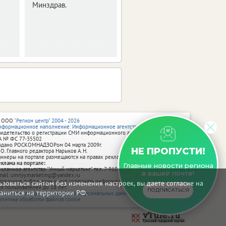
Минздрав.
году.
 ООО
"Регион центр" 2004 - 2026
нформационное наполнение: Информационное агентство vRossii.ru
видетельство о регистрации СМИ информационного агентства vRossii.ru
А № ФС 77‑35502
ыдано РОСКОМНАДЗОРом 04 марта 2009г.
НЕ ПРОПУСТИ!
 О. Главного редактора Нарыков А. Н.
аннеры на портале размещаются на правах рекламы.
еклама на портале:
Главные новости региона
екламное агентство "Умный маркетинг" тел. 7-910-267-70-40,
в вашей почте!
mail: umnyy.marketing@yandex.ru
тдельные публикации могут содержать информацию, не предназначенную
зоваться сайтом без изменения настроек, вы даете согласие на
ля пользователей до 18 лет.
ПОДПИСАТЬСЯ
аниться на территории РФ.
олитика в отношении обработки персональных данных
олитика обработки файлов cookie