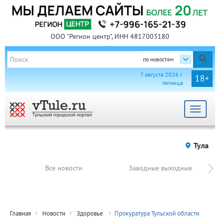
ООО "Регион центр", ИНН 4817003180
по новостям
7 августа 2026 г.
18+
пятница
Toggle
navigat
Тула
Все новости
Заводные выходные
Главная
Новости
Здоровье
Прокуратура Тульской области