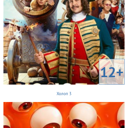
12+
Холоп 3