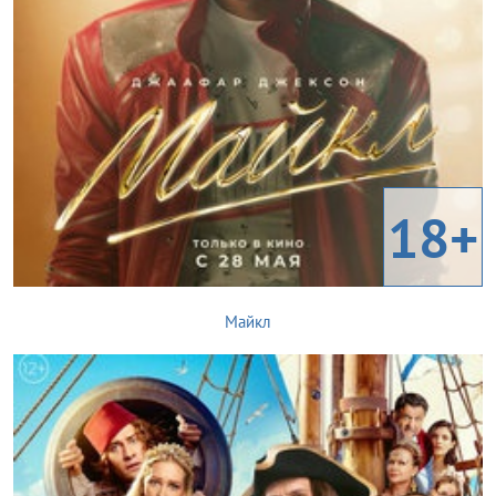
18+
Майкл