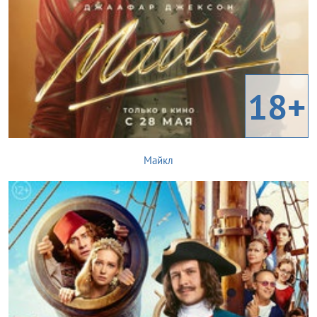
18+
Майкл