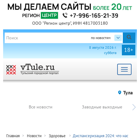
ООО "Регион центр", ИНН 4817003180
по новостям
8 августа 2026 г.
18+
суббота
Toggle
navigat
Тула
Все новости
Заводные выходные
Главная
Новости
Здоровье
Диспансеризация 2024: что нас