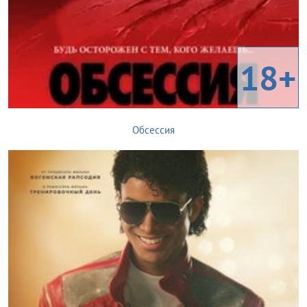
18+
Обсессия