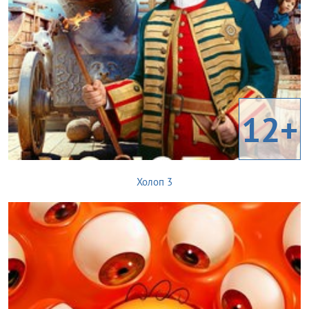
12+
Холоп 3