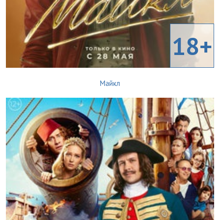
18+
Майкл