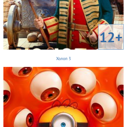
12+
Холоп 3