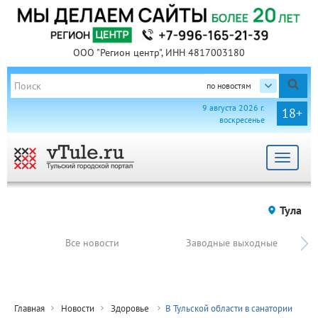
ООО "Регион центр", ИНН 4817003180
по новостям
9 августа 2026 г.
18+
воскресенье
Toggle
navigat
Тула
Все новости
Заводные выходные
Главная
Новости
Здоровье
В Тульской области в санатории