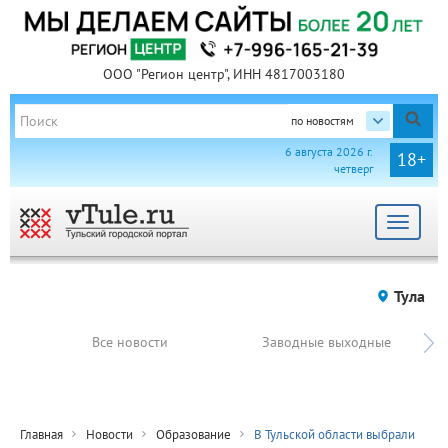
ООО "Регион центр", ИНН 4817003180
по новостям
6 августа 2026 г.
18+
четверг
Toggle
navigat
Тула
Все новости
Заводные выходные
Главная
Новости
Образование
В Тульской области выбрали