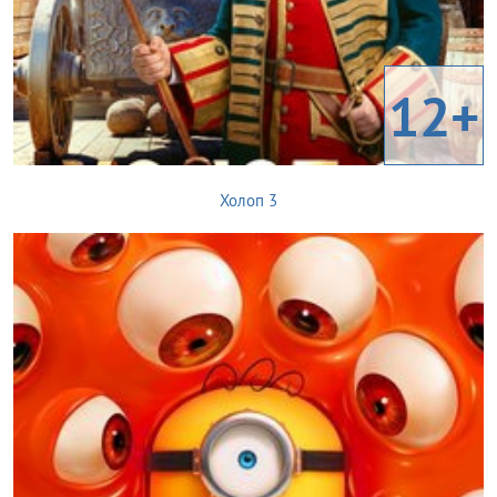
12+
Холоп 3