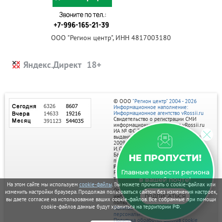
ООО "Регион центр", ИНН 4817003180
Яндекс.Директ
© ООО
"Регион центр" 2004 - 2026
Информационное наполнение:
Информационное агентство vRossii.ru
Свидетельство о регистрации СМИ
информационного агентства vRossii.ru
ИА № ФС 77‑35502
выдано РОСКОМНАДЗОРом 04 марта
2009г.
И. О. Главного редактора Нарыков А. Н.
Баннеры на портале размещаются на
НЕ ПРОПУСТИ!
правах рекламы.
Реклама на портале:
Главные новости региона
Рекламное агентство "Умный маркетинг"
тел. 7-910-267-70-40,
в вашей почте!
email: umnyy.marketing@yandex.ru
На этом сайте мы используем
cookie-файлы
. Вы можете прочитать о cookie-файлах или
Отдельные публикации могут содержать
изменить настройки браузера. Продолжая пользоваться сайтом без изменения настроек,
информацию, не предназначенную для
ПОДПИСАТЬСЯ
вы даете согласие на использование ваших cookie-файлов. Все собранные при помощи
пользователей до 18 лет.
cookie-файлов данные будут храниться на территории РФ.
Политика в отношении обработки
персональных данных
Политика обработки файлов cookie