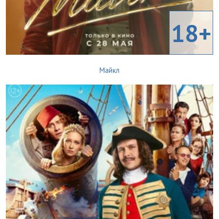
18+
Майкл