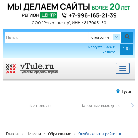
ООО "Регион центр", ИНН 4817003180
по новостям
6 августа 2026 г.
18+
четверг
Toggle
navigat
Тула
Все новости
Заводные выходные
Главная
Новости
Образование
Опубликованы рейтинги