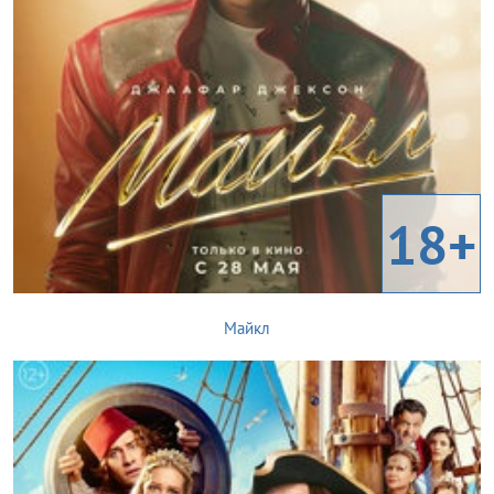
18+
Майкл