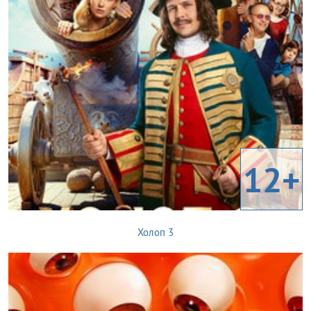
12+
Холоп 3