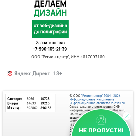
ООО "Регион центр", ИНН 4817003180
Яндекс.Директ
© ООО
"Регион центр" 2004 - 2026
Информационное наполнение:
Информационное агентство vRossii.ru
Свидетельство о регистрации СМИ
информационного агентства vRossii.ru
ИА № ФС 77‑35502
выдано РОСКОМНАДЗОРом 04 марта
2009г.
И. О. Главного редактора Нарыков А. Н.
Баннеры на портале размещаются на
НЕ ПРОПУСТИ!
правах рекламы.
Реклама на портале: