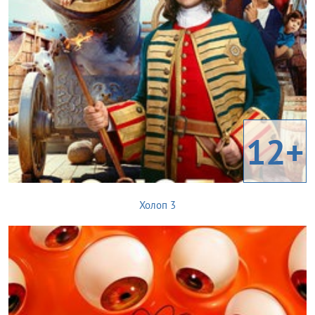
12+
Холоп 3