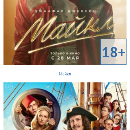
18+
Майкл