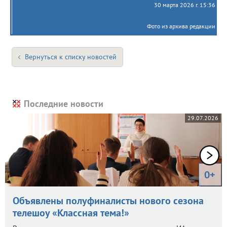
30 марта 2026 г. 15:36
Фото из архива редакции
Вернуться к списку новостей
Последние новости
29.07.2026
0+
Объявлены полуфиналисты нового сезона
телешоу «Классная тема!»