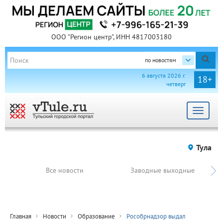
ООО "Регион центр", ИНН 4817003180
по новостям
6 августа 2026 г.
18+
четверг
Toggle
navigat
Тула
Все новости
Заводные выходные
Главная
Новости
Образование
Рособрнадзор выдал