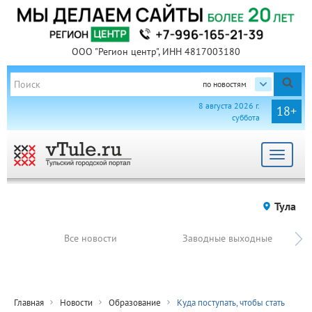
ООО "Регион центр", ИНН 4817003180
по новостям
8 августа 2026 г.
18+
суббота
Toggle
navigat
Тула
Все новости
Заводные выходные
Главная
Новости
Образование
Куда поступать, чтобы стать