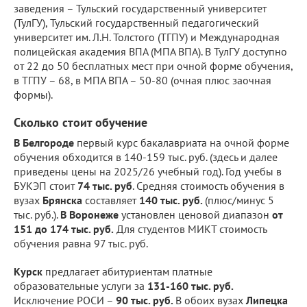
заведения – Тульский государственный университет
(ТулГУ), Тульский государственный педагогический
университет им. Л.Н. Толстого (ТГПУ) и Международная
полицейская академия ВПА (МПА ВПА). В ТулГУ доступно
от 22 до 50 бесплатных мест при очной форме обучения,
в ТГПУ – 68, в МПА ВПА – 50-80 (очная плюс заочная
формы).
Сколько стоит обучение
В Белгороде
первый курс бакалавриата на очной форме
обучения обходится в 140-159 тыс. руб. (здесь и далее
приведены цены на 2025/26 учебный год). Год учебы в
БУКЭП стоит
74 тыс. руб
. Средняя стоимость обучения в
вузах
Брянска
составляет
140 тыс. руб.
(плюс/минус 5
тыс. руб.).
В Воронеже
установлен ценовой диапазон
от
151 до 174 тыс. руб.
Для студентов МИКТ стоимость
обучения равна 97 тыс. руб.
Курск
предлагает абитуриентам платные
образовательные услуги за
131-160 тыс. руб.
Исключение РОСИ –
90 тыс. руб.
В обоих вузах
Липецка