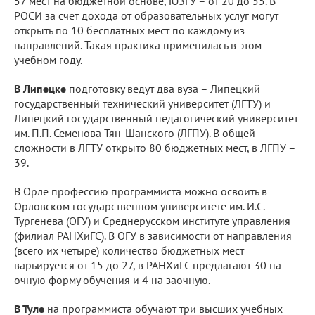
57 мест на бюджетной основе, ЮЗГУ – от 20 до 55. В
РОСИ за счет дохода от образовательных услуг могут
открыть по 10 бесплатных мест по каждому из
направлений. Такая практика применилась в этом
учебном году.
В Липецке
подготовку ведут два вуза – Липецкий
государственный технический университет (ЛГТУ) и
Липецкий государственный педагогический университет
им. П.П. Семенова-Тян-Шанского (ЛГПУ). В общей
сложности в ЛГТУ открыто 80 бюджетных мест, в ЛГПУ –
39.
В Орле профессию программиста можно освоить в
Орловском государственном университете им. И.С.
Тургенева (ОГУ) и Среднерусском институте управления
(филиал РАНХиГС). В ОГУ в зависимости от направления
(всего их четыре) количество бюджетных мест
варьируется от 15 до 27, в РАНХиГС предлагают 30 на
очную форму обучения и 4 на заочную.
В Туле
на программиста обучают три высших учебных