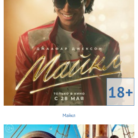
18+
Майкл