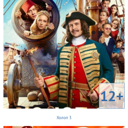
12+
Холоп 3