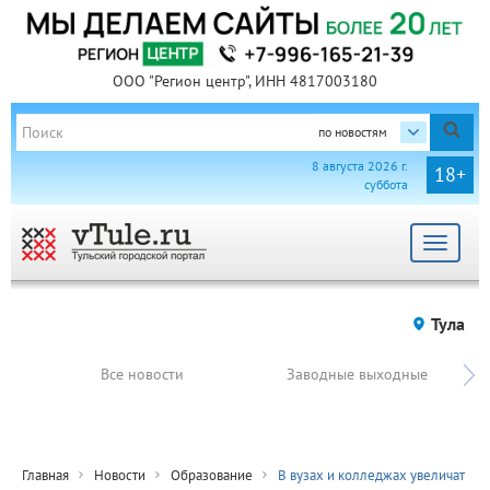
ООО "Регион центр", ИНН 4817003180
по новостям
8 августа 2026 г.
18+
суббота
Toggle
navigat
Тула
Все новости
Заводные выходные
Главная
Новости
Образование
В вузах и колледжах увеличат