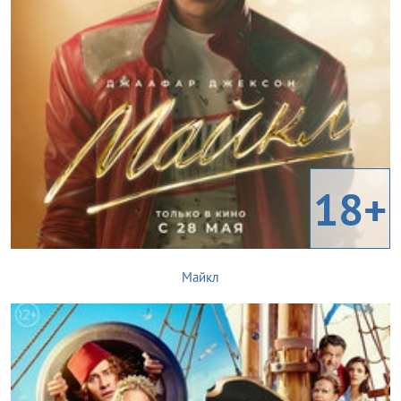
18+
Майкл