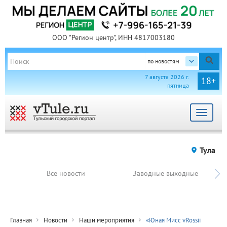
ООО "Регион центр", ИНН 4817003180
по новостям
7 августа 2026 г.
18+
пятница
Toggle
navigat
Тула
Все новости
Заводные выходные
Главная
Новости
Наши мероприятия
«Юная Мисс vRossii