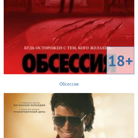
18+
Обсессия