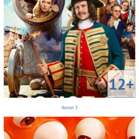
12+
Холоп 3