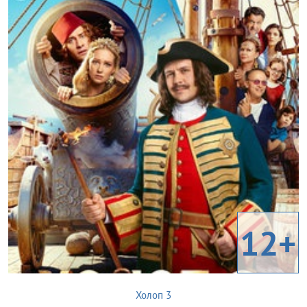
12+
Холоп 3