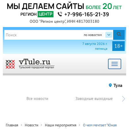
ООО "Регион центр", ИНН 4817003180
по новостям
7 августа 2026 г.
18+
пятница
Toggle
navigat
Тула
Все новости
Заводные выходные
Главная
Новости
Наши мероприятия
О чем мечтает "Юная