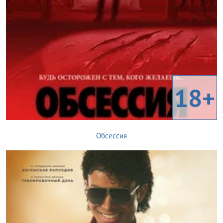
18+
Обсессия