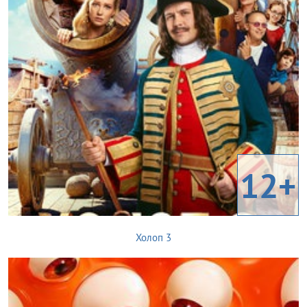
12+
Холоп 3