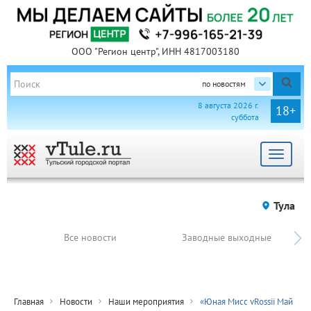
ООО "Регион центр", ИНН 4817003180
по новостям
8 августа 2026 г.
18+
суббота
Toggle
navigat
Тула
Все новости
Заводные выходные
Главная
Новости
Наши мероприятия
«Юная Мисс vRossii Май