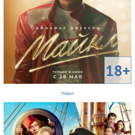
18+
Майкл