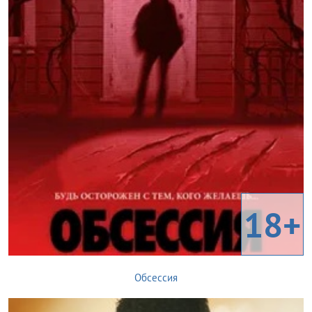
18+
Обсессия