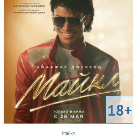
18+
Майкл