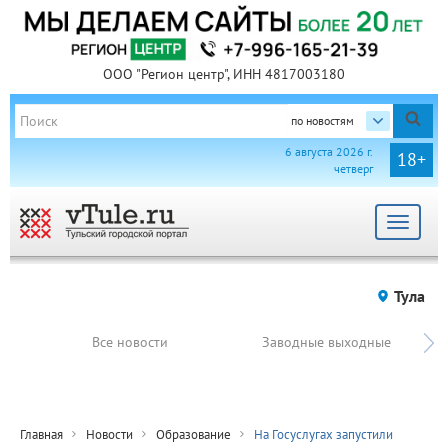
ООО "Регион центр", ИНН 4817003180
по новостям
6 августа 2026 г.
18+
четверг
Toggle
navigat
Тула
Все новости
Заводные выходные
Главная
Новости
Образование
На Госуслугах запустили