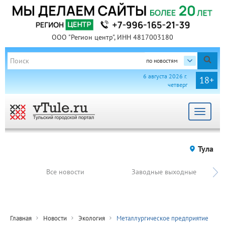
ООО "Регион центр", ИНН 4817003180
по новостям
6 августа 2026 г.
18+
четверг
Toggle
navigat
Тула
Все новости
Заводные выходные
Главная
Новости
Экология
Металлургическое предприятие