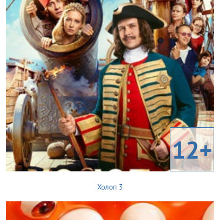
12+
Холоп 3