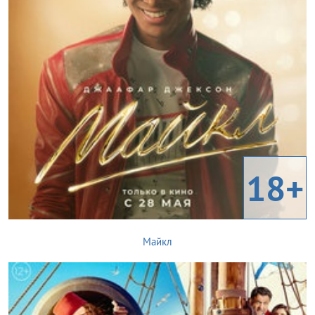
18+
Майкл