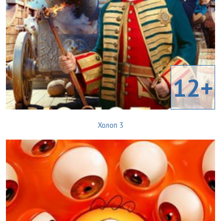
12+
Холоп 3