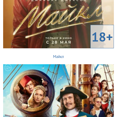
18+
Майкл