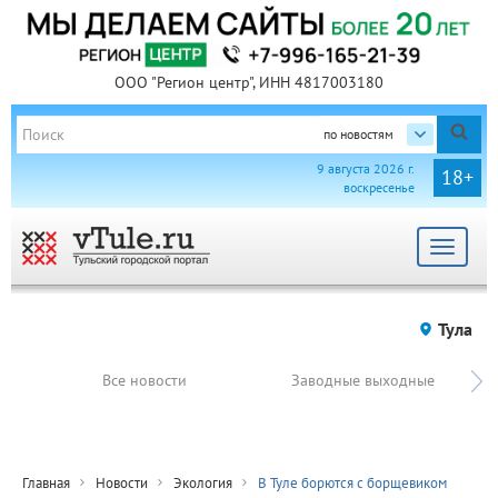
ООО "Регион центр", ИНН 4817003180
по новостям
9 августа 2026 г.
18+
воскресенье
Toggle
navigat
Тула
Все новости
Заводные выходные
Главная
Новости
Экология
В Туле борются с борщевиком