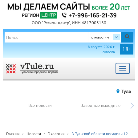
ООО "Регион центр", ИНН 4817003180
по новостям
8 августа 2026 г.
18+
суббота
Toggle
navigat
Тула
Все новости
Заводные выходные
Главная
Новости
Экология
В Тульской области посадили 12