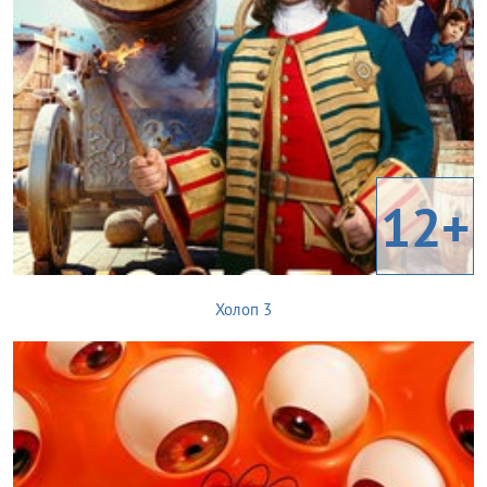
12+
Холоп 3