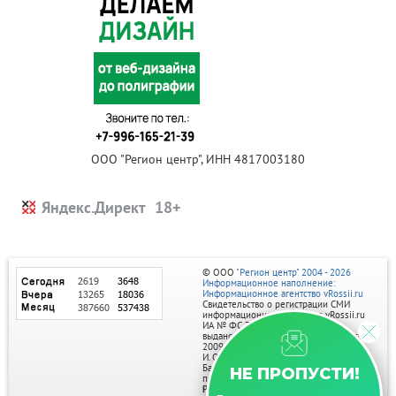
ООО "Регион центр", ИНН 4817003180
Яндекс.Директ
© ООО
"Регион центр" 2004 - 2026
Информационное наполнение:
Информационное агентство vRossii.ru
Свидетельство о регистрации СМИ
информационного агентства vRossii.ru
ИА № ФС 77‑35502
выдано РОСКОМНАДЗОРом 04 марта
2009г.
И. О. Главного редактора Нарыков А. Н.
Баннеры на портале размещаются на
НЕ ПРОПУСТИ!
правах рекламы.
Реклама на портале: