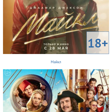
18+
Майкл