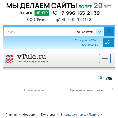
ООО "Регион центр", ИНН 4817003180
по новостям
9 августа 2026 г.
18+
воскресенье
Toggle
navigat
Тула
Все новости
Заводные выходные
Главная
Новости
Культура
В тульском парке «Патриот»