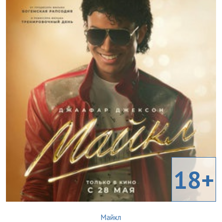
18+
Майкл