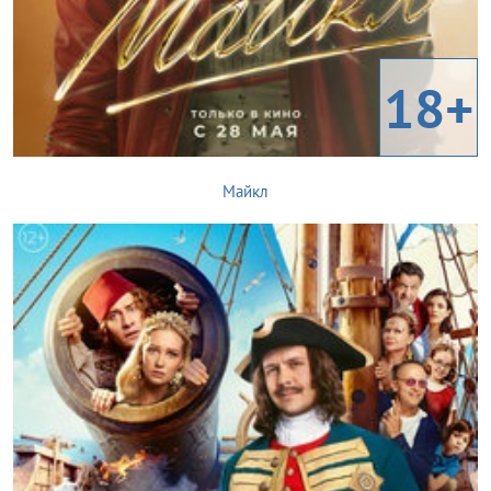
18+
Майкл