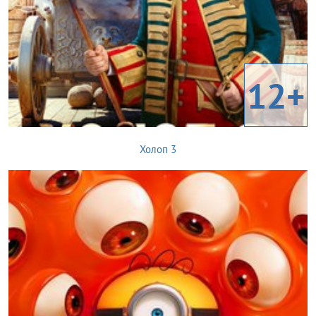
12+
Холоп 3