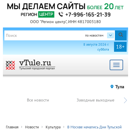
ООО "Регион центр", ИНН 4817003180
по новостям
8 августа 2026 г.
18+
суббота
Toggle
navigat
Тула
Все новости
Заводные выходные
Главная
Новости
Культура
В Москве начались Дни Тульской