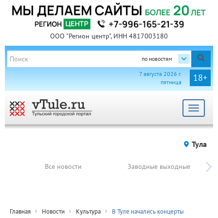
ООО "Регион центр", ИНН 4817003180
по новостям
7 августа 2026 г.
18+
пятница
Toggle
navigat
Тула
Все новости
Заводные выходные
Главная
Новости
Культура
В Туле начались концерты