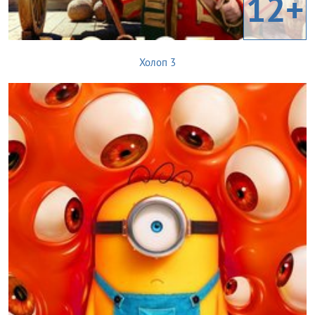
12+
Холоп 3