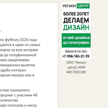
.
по футболу 2026 года
щается в один из самых
ниров за всю историю
ще до полуфинальной
тали свидетелями
ООО "Регион
неожиданных вылетов
центр", ИНН
 судьба которых
4817003180
ледние минуты или в
остью нынешнего
 формат с участием 48
количество
ира относили к числу