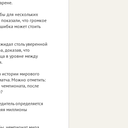
арене.
бы для нескольких
показали, что громкое
ошибка может стоить
ожидал столь уверенной
, доказав, что
ца в уровне между
.
 в истории мирового
атча. Можно отметить:
 чемпионата, после
е?
едитель определяется
вляя миллионы
бы, чемпионат мира