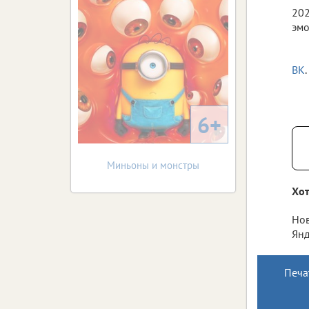
202
эмо
ВК
6+
Миньоны и монстры
Хот
Нов
Янд
Печа