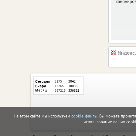
канониров
Яндекс
На этом сайте мы используем
cookie-файлы
. Вы можете прочит
использование ваших cook