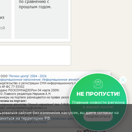
по сравнению с
прошлым годом.
 из
кой
 ООО
"Регион центр" 2004 - 2026
нформационное наполнение: Информационное агентство vRossii.ru
видетельство о регистрации СМИ информационного агентства vRossii.ru
А № ФС 77‑35502
ыдано РОСКОМНАДЗОРом 04 марта 2009г.
НЕ ПРОПУСТИ!
 О. Главного редактора Нарыков А. Н.
аннеры на портале размещаются на правах рекламы.
еклама на портале:
Главные новости региона
екламное агентство "Умный маркетинг" тел. 7-910-267-70-40,
в вашей почте!
mail: umnyy.marketing@yandex.ru
тдельные публикации могут содержать информацию, не предназначенную
зоваться сайтом без изменения настроек, вы даете согласие на
ля пользователей до 18 лет.
ПОДПИСАТЬСЯ
аниться на территории РФ.
олитика в отношении обработки персональных данных
олитика обработки файлов cookie