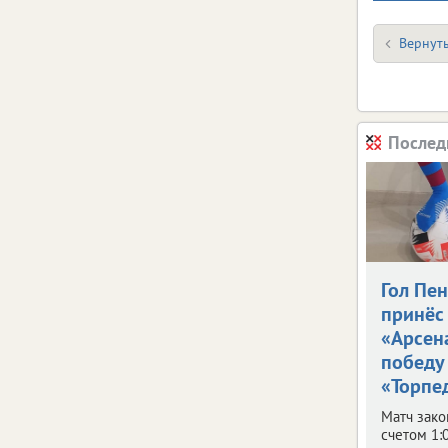
Вернуть
Послед
Гол Пе
принёс
«Арсен
победу
«Торпе
Матч зако
счетом 1: