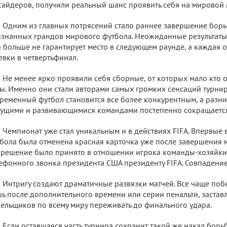
сайдеров, получили реальный шанс проявить себя на мировой 
Одним из главных потрясений стало раннее завершение борь
знанных грандов мирового футбола. Неожиданные результаты 
 больше не гарантирует место в следующем раунде, а каждая 
евки в четвертьфинал.
Не менее ярко проявили себя сборные, от которых мало кто 
ы. Именно они стали авторами самых громких сенсаций турнира
ременный футбол становится все более конкурентным, а разни
ущими и развивающимися командами постепенно сокращается
Чемпионат уже стал уникальным и в действиях FIFA. Впервые
бола была отменена красная карточка уже после завершения м
 решение было принято в отношении игрока команды-хозяйки
ефонного звонка президента США президенту FIFA. Совпадени
Интригу создают драматичные развязки матчей. Все чаще поб
ь после дополнительного времени или серии пенальти, заста
ельщиков по всему миру переживать до финального удара.
Если оставшаяся часть турнира сохранит такой же накал борь