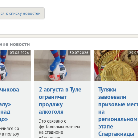
ся к списку новостей
ние новости
03.08.2026
30.07.2026
29.0
нчикова
2 августа в Туле
Туляки
ограничат
завоевали
алу»
продажу
призовые мес
 над
алкоголя
на
до»
региональном
Это связано с
этапе
футбольным матчем
нчился со
на стадионе
Спартакиады
0 в пользу
«Арсенал».