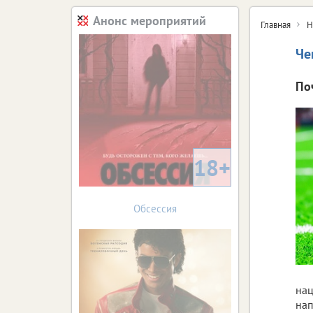
Анонс мероприятий
Главная
Н
Че
По
18+
Обсессия
нац
нап