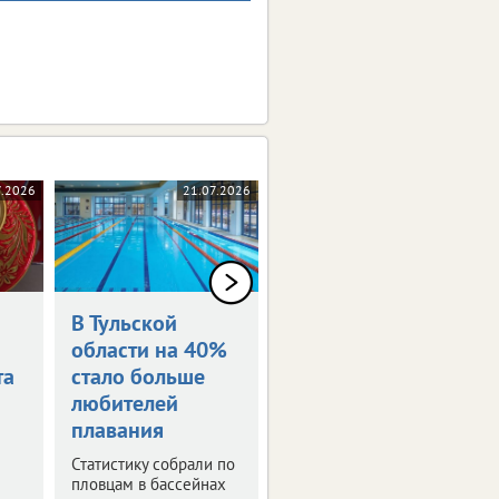
7.2026
21.07.2026
20.07.2026
В Тульской
Испания -
области на 40%
чемпион мира
та
стало больше
Финал, который решил
любителей
один удар.
плавания
Статистику собрали по
пловцам в бассейнах