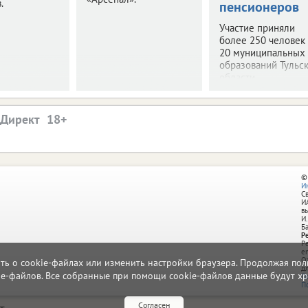
.
пенсионеров
Участие приняли
более 250 человек
20 муниципальных
образований Тульс
области.
.Директ
©
И
С
И
в
И.
Б
Р
Р
e
О
ать о cookie-файлах или изменить настройки браузера. Продолжая поль
д
ie-файлов. Все собранные при помощи cookie-файлов данные будут хр
П
П
Согласен