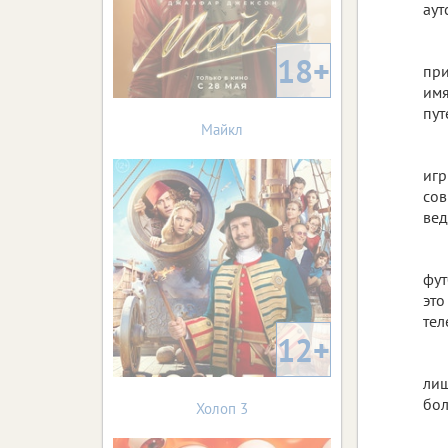
аут
18+
при
имя
пут
Майкл
игр
сов
вед
фут
это
тел
12+
лиш
бол
Холоп 3