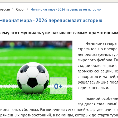
овости
Спорт
Чемпионат мира - 2026 переписывает историю
мпионат мира - 2026 переписывает историю
чему этот мундиаль уже называют самым драматичным
Чемпионат мира 
стремительно превра
непредсказуемых тур
мирового футбола. Е
стадии болельщики с
громких сенсаций, 
фаворитов и матчей,
решалась лишь в пос
0+
сериях пенальти.
Главной особенн
мундиаля стал новый
иональных сборных. Расширенная сетка плей-офф увеличила 
ряженных противостояний, а команды, которых до старта турн