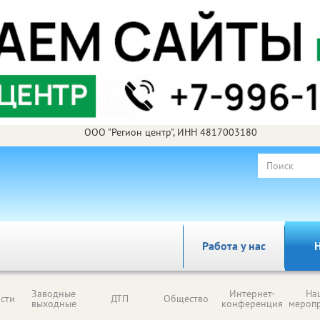
ООО "Регион центр", ИНН 4817003180
Работа у нас
Н
Заводные
Интернет-
На
сти
ДТП
Общество
выходные
конференция
мероп