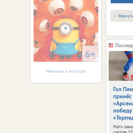
Вернуть
Послед
6+
Миньоны и монстры
Гол Пе
принёс
«Арсен
победу
«Торпе
Матч зако
счетом 1: