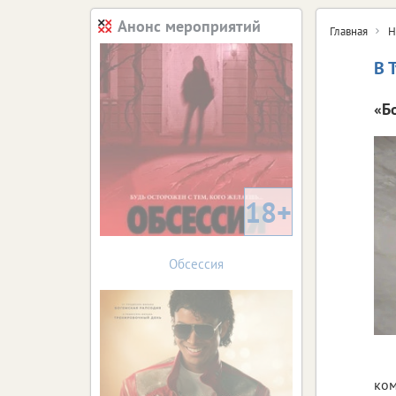
Анонс мероприятий
Главная
Н
В 
«Б
18+
Обсессия
ком