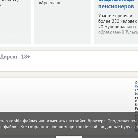
«Арсенал».
.
пенсионеров
Участие приняли
более 250 человек
20 муниципальных
образований Тульс
области.
.Директ
©
И
С
И
в
И.
Б
Р
Р
e
О
ать о cookie-файлах или изменить настройки браузера. Продолжая поль
д
ie-файлов. Все собранные при помощи cookie-файлов данные будут хр
П
П