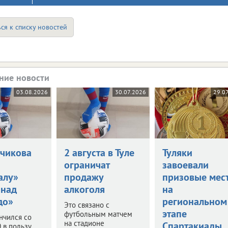
ся к списку новостей
ние новости
03.08.2026
30.07.2026
29.0
нчикова
2 августа в Туле
Туляки
ограничат
завоевали
алу»
продажу
призовые мес
 над
алкоголя
на
до»
региональном
Это связано с
этапе
футбольным матчем
нчился со
на стадионе
Спартакиады
0 в пользу