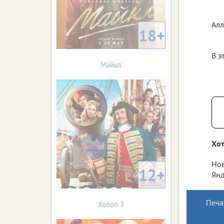
Ал
18+
В э
Майкл
Хот
Нов
12+
Янд
Печа
Холоп 3