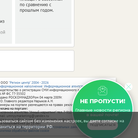
по сравнению с
прошлым годом.
 из
кой
 ООО
"Регион центр" 2004 - 2026
нформационное наполнение: Информационное агентство vRossii.ru
видетельство о регистрации СМИ информационного агентства vRossii.ru
А № ФС 77‑35502
ыдано РОСКОМНАДЗОРом 04 марта 2009г.
НЕ ПРОПУСТИ!
 О. Главного редактора Нарыков А. Н.
аннеры на портале размещаются на правах рекламы.
еклама на портале:
Главные новости региона
екламное агентство "Умный маркетинг" тел. 7-910-267-70-40,
в вашей почте!
mail: umnyy.marketing@yandex.ru
тдельные публикации могут содержать информацию, не предназначенную
зоваться сайтом без изменения настроек, вы даете согласие на
ля пользователей до 18 лет.
ПОДПИСАТЬСЯ
аниться на территории РФ.
олитика в отношении обработки персональных данных
олитика обработки файлов cookie