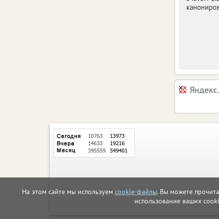
канониров
Яндекс
На этом сайте мы используем
cookie-файлы
. Вы можете прочит
использование ваших cook