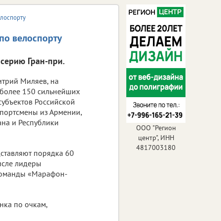
елоспорту
по велоспорту
серию Гран-при.
трий Миляев, на
 более 150 сильнейших
субъектов Российской
спортсмены из Армении,
ана и Республики
ООО "Регион
центр", ИНН
4817003180
ставляют порядка 60
исле лидеры
команды «Марафон-
нка по очкам,