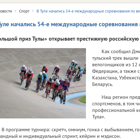
овости
Спорт
В Туле начались 54-е международные соревнования по в
Туле начались 54-е международные соревнования 
ольшой приз Тулы» открывает престижную российскую 
Как сообщил Дми
тульский трек вышли
велогонщиков из 12 
Федерации, а также 
Казахстана, Узбекист
Беларусь.
Наш регион пред
спортсменов, в том ч
профессиональной 
Тула».
В программе турнира: скретч, омниум, гонка с выбыванием, го
андный и индивидуальный спринт, кейрин и мэдисон.