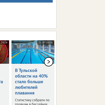
7.2026
21.07.2026
20.07.2026
В Тульской
Испания -
области на 40%
чемпион мира
та
стало больше
Финал, который решил
любителей
один удар.
плавания
Статистику собрали по
пловцам в бассейнах