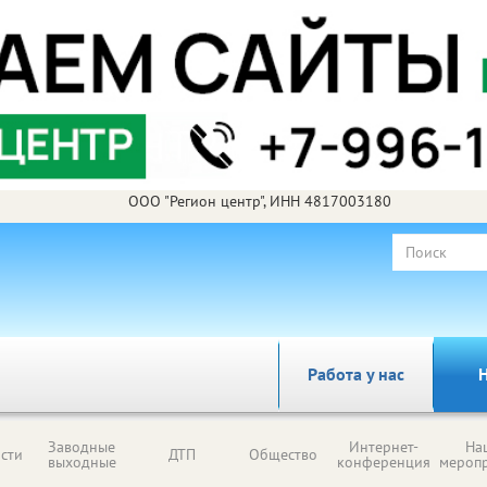
ООО "Регион центр", ИНН 4817003180
Работа у нас
Н
Заводные
Интернет-
На
сти
ДТП
Общество
выходные
конференция
мероп