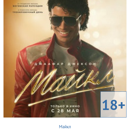
18+
Майкл