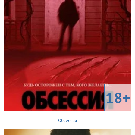
18+
Обсессия