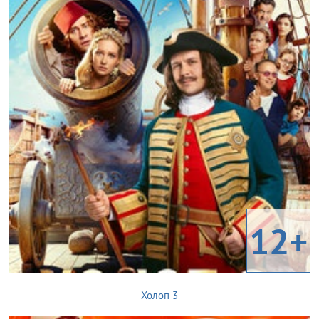
12+
Холоп 3