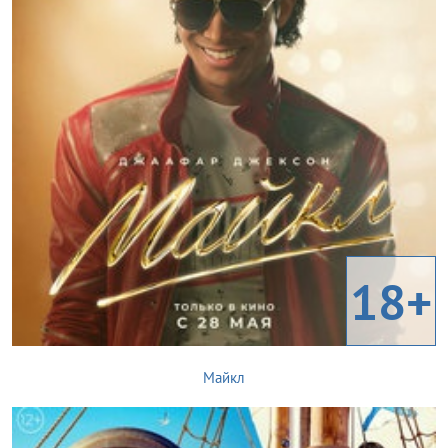
18+
Майкл