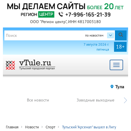
ООО "Регион центр", ИНН 4817003180
по новостям
7 августа 2026 г.
18+
пятница
Toggle
navigat
Тула
Все новости
Заводные выходные
Главная
Новости
Спорт
Тульский "Арсенал" вышел в Лигу