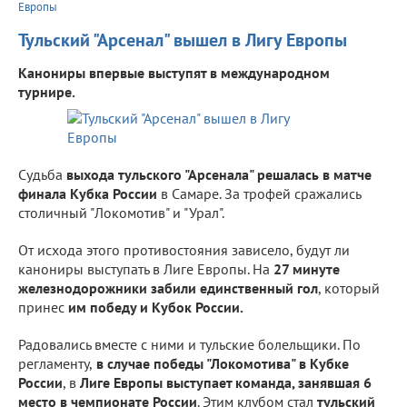
Европы
Тульский "Арсенал" вышел в Лигу Европы
Канониры впервые выступят в международном
турнире.
Судьба
выхода тульского "Арсенала" решалась в матче
финала Кубка России
в Самаре. За трофей сражались
столичный "Локомотив" и "Урал".
От исхода этого противостояния зависело, будут ли
канониры выступать в Лиге Европы. На
27 минуте
железнодорожники забили единственный гол
, который
принес
им победу и Кубок России.
Радовались вместе с ними и тульские болельщики. По
регламенту,
в случае победы "Локомотива" в Кубке
России
, в
Лиге Европы выступает команда, занявшая 6
место в чемпионате России
. Этим клубом стал
тульский