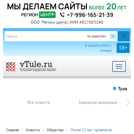
ООО "Регион центр", ИНН 4817003180
по новостям
6 августа 2026 г.
18+
четверг
Toggle
navigat
Тула
Все новости
Заводные выходные
Главная
Новости
Общество
Почти 12 тыс. туляков не