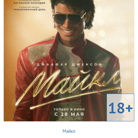
18+
Майкл