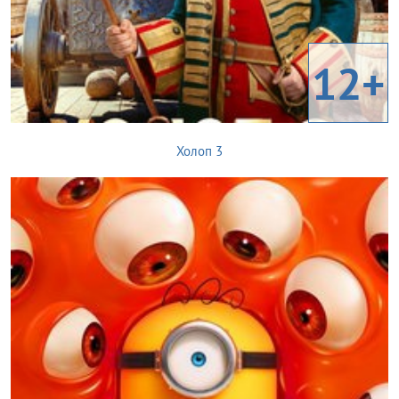
12+
Холоп 3