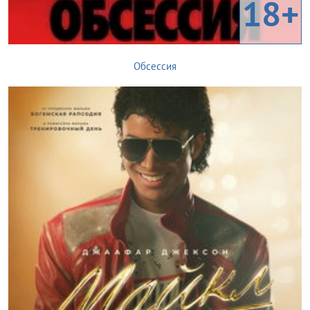
18+
Обсессия