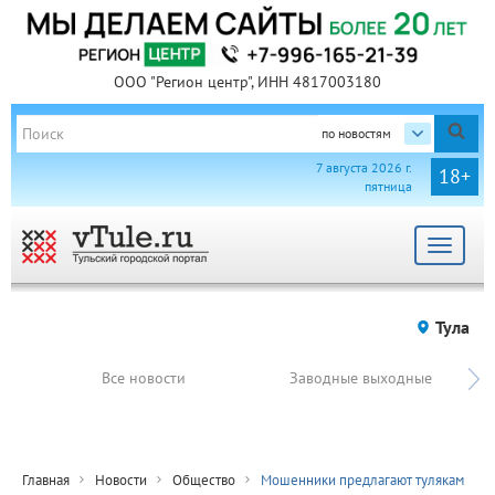
ООО "Регион центр", ИНН 4817003180
по новостям
7 августа 2026 г.
18+
пятница
Toggle
navigat
Тула
Все новости
Заводные выходные
Главная
Новости
Общество
Мошенники предлагают тулякам