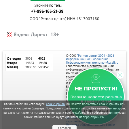
ООО "Регион центр", ИНН 4817003180
Яндекс.Директ
© ООО
"Регион центр" 2004 - 2026
Информационное наполнение:
Информационное агентство vRossii.ru
Свидетельство о регистрации СМИ
информационного агентства vRossii.ru
ИА № ФС 77‑35502
выдано РОСКОМНАДЗОРом 04 марта
2009г.
И. О. Главного редактора Нарыков А. Н.
Баннеры на портале размещаются на
НЕ ПРОПУСТИ!
правах рекламы.
Реклама на портале:
Главные новости региона
Рекламное агентство "Умный маркетинг"
тел. 7-910-267-70-40,
в вашей почте!
email: umnyy.marketing@yandex.ru
На этом сайте мы используем
cookie-файлы
. Вы можете прочитать о cookie-файлах или
Отдельные публикации могут содержать
изменить настройки браузера. Продолжая пользоваться сайтом без изменения настроек,
информацию, не предназначенную для
ПОДПИСАТЬСЯ
вы даете согласие на использование ваших cookie-файлов. Все собранные при помощи
пользователей до 18 лет.
cookie-файлов данные будут храниться на территории РФ.
Политика в отношении обработки
персональных данных
Политика обработки файлов cookie
Согласен