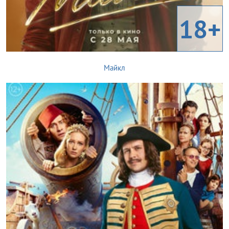
18+
Майкл