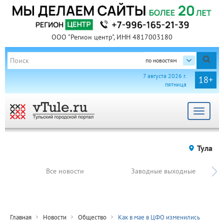
ООО "Регион центр", ИНН 4817003180
по новостям
7 августа 2026 г.
18+
пятница
Toggle
navigat
Тула
Все новости
Заводные выходные
Главная
Новости
Общество
Как в мае в ЦФО изменились