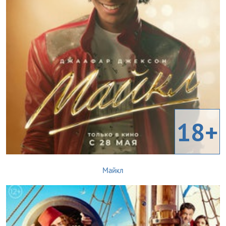
18+
Майкл