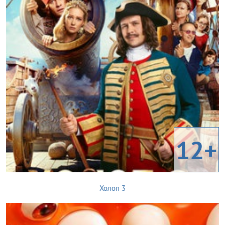
12+
Холоп 3