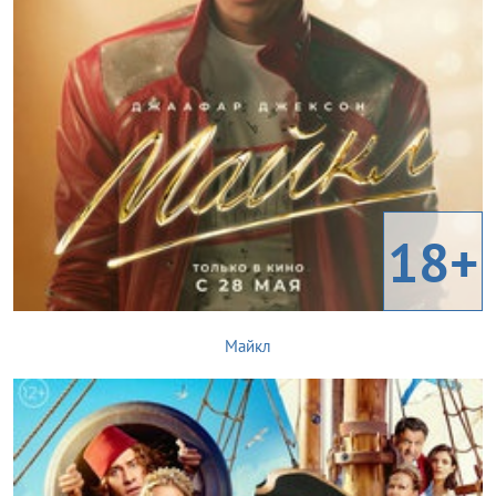
18+
Майкл