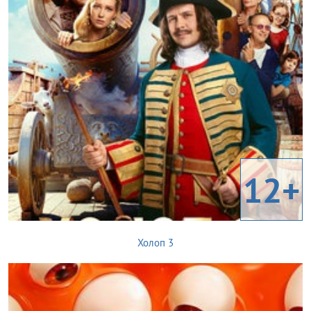
12+
Холоп 3