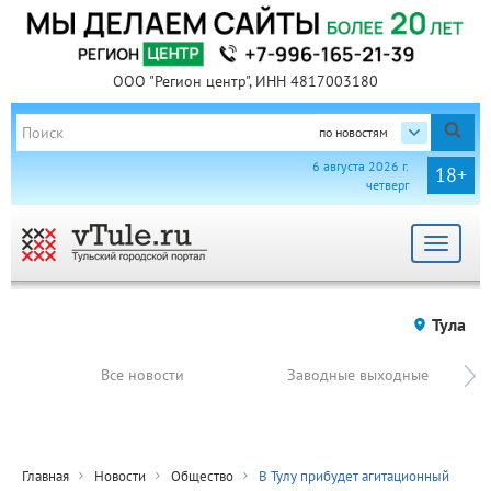
ООО "Регион центр", ИНН 4817003180
по новостям
6 августа 2026 г.
18+
четверг
Toggle
navigat
Тула
Все новости
Заводные выходные
Главная
Новости
Общество
В Тулу прибудет агитационный