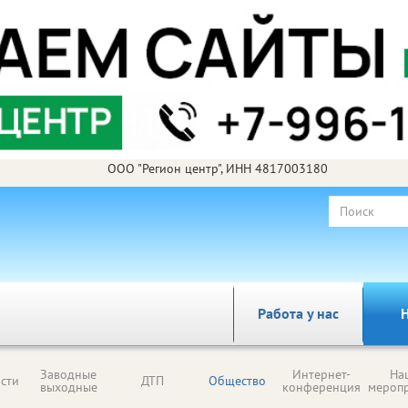
ООО "Регион центр", ИНН 4817003180
Работа у нас
Н
Заводные
Интернет-
На
сти
ДТП
Общество
выходные
конференция
мероп