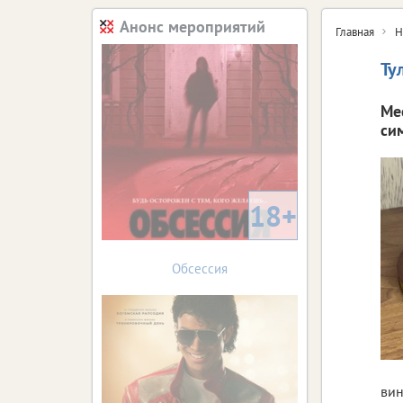
Анонс мероприятий
Главная
Н
Ту
Ме
си
18+
Обсессия
вин