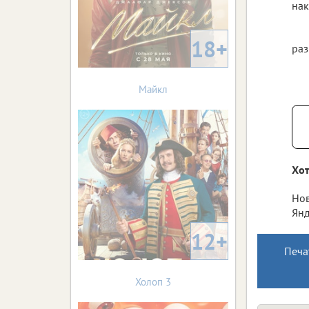
нак
18+
раз
Майкл
Хот
Нов
Янд
12+
Печа
Холоп 3