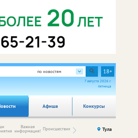
18+
по новостям
7 августа 2026 г.
пятница
овости
Афиша
Конкурсы
Новости
ши
Важная
Происшествия
Здоровье
Тула
Ку
компаний (на
риятия
информация!
правах
рекламы)