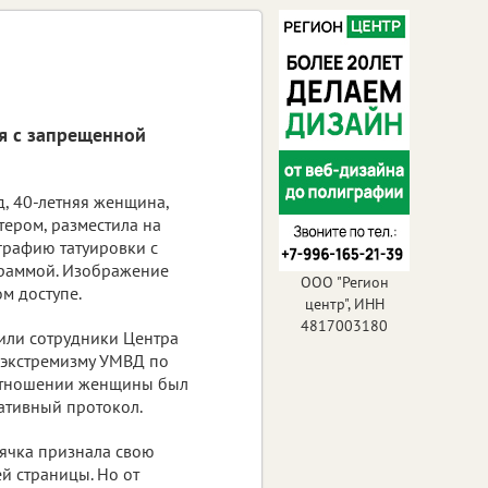
я с запрещенной
д, 40-летняя женщина,
тером, разместила на
графию татуировки с
граммой. Изображение
ООО "Регион
м доступе.
центр", ИНН
4817003180
ли сотрудники Центра
 экстремизму УМВД по
 отношении женщины был
ативный протокол.
лячка признала свою
ей страницы. Но от