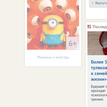
Вернуть
Послед
6+
Миньоны и монстры
Более 
туляко
к семе
жизни»
Будущие 
проходят
психолог
тренинг.