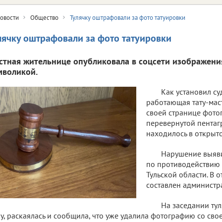
овости
Общество
Тулячку оштрафовали за фото татуировки
лячку оштрафовали за фото татуировки
стная жительнице опубликовала в соцсети изображени
мволикой.
Как установил су
работающая тату-мас
своей странице фото
перевернутой пента
находилось в открыто
Нарушение выяви
по противодействию
Тульской области. В
составлен администр
На заседании ту
у, раскаялась и сообщила, что уже удалила фотографию со сво