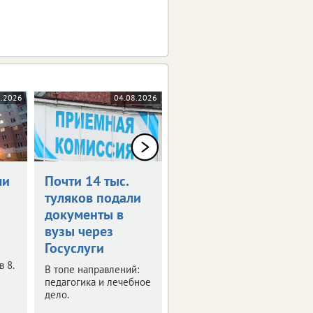
8.2026
04.08.2026
04.08.2026
ли
Почти 14 тыс.
Роспотребнадзор
туляков подали
предупреждает
документы в
о фейке
вузы через
Под угрозой
Госуслуги
предприниматели.
 8.
В топе направлений:
педагогика и лечебное
дело.