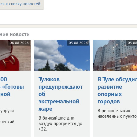
ся к списку новостей
ние новости
06.08.2026
05.08.2026
05.0
500
Туляков
В Туле обсуди
в «Готовы
предупреждают
развитие
йной
об
опорных
экстремальной
городов
жаре
супруги
В регионе таких
населенных пунктов
В ближайшие дни
ический
воздух прогреется до
+32.