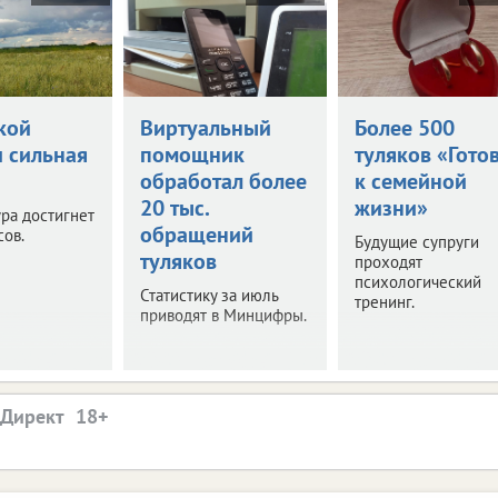
кой
Виртуальный
Более 500
и сильная
помощник
туляков «Гото
обработал более
к семейной
20 тыс.
жизни»
ра достигнет
обращений
сов.
Будущие супруги
туляков
проходят
психологический
Статистику за июль
тренинг.
приводят в Минцифры.
.Директ