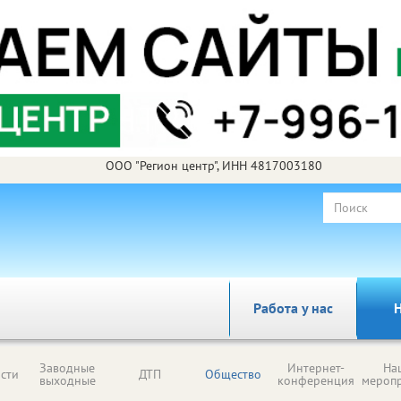
ООО "Регион центр", ИНН 4817003180
Работа у нас
Н
Заводные
Интернет-
На
сти
ДТП
Общество
выходные
конференция
мероп