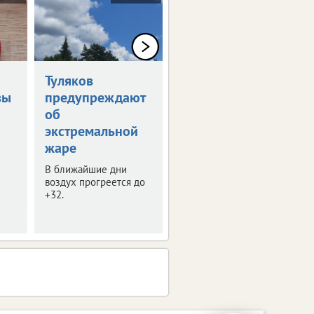
Туляков
В Туле обсудили
вы
предупреждают
развитие
об
опорных
экстремальной
городов
жаре
В регионе таких
населенных пунктов 8.
В ближайшие дни
воздух прогреется до
+32.