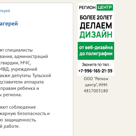
агерей
лагерей
ят специалисты
вания, администраций
сгвардии, МЧС,
УМВД, учреждений
акже депутаты Тульской
ООО "Регион
дставители аппарата
центр", ИНН
 правам ребенка и
4817003180
 региона.
ряют соблюдение
жарную безопасность и
ю защищенность.
й работе.