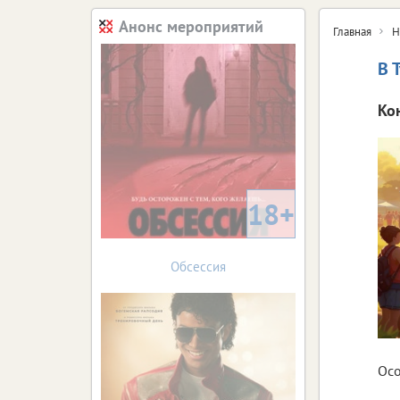
Анонс мероприятий
Главная
Н
В 
Ко
18+
Обсессия
Осо