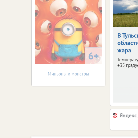
В Тульс
област
жара
6+
Температу
+35 граду
Миньоны и монстры
Яндекс