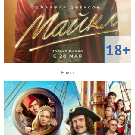
18+
Майкл