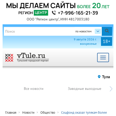
ООО "Регион центр", ИНН 4817003180
по новостям
9 августа 2026 г.
18+
воскресенье
Toggle
navigat
Тула
Все новости
Заводные выходные
Главная
Новости
Общество
Соцфонд оказал тулякам более