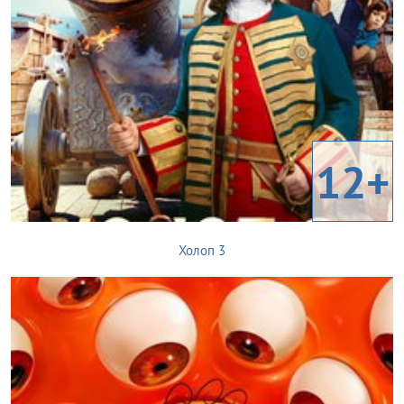
12+
Холоп 3