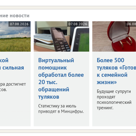
ние новости
07.08.2026
07.08.2026
06.0
кой
Виртуальный
Более 500
и сильная
помощник
туляков «Гото
обработал более
к семейной
20 тыс.
жизни»
ра достигнет
обращений
сов.
Будущие супруги
туляков
проходят
психологический
Статистику за июль
тренинг.
приводят в Минцифры.