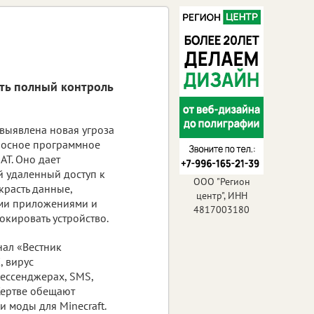
ть полный контроль
выявлена новая угроза
носное программное
AT. Оно дает
 удаленный доступ к
ООО "Регион
 красть данные,
центр", ИНН
ими приложениями и
4817003180
окировать устройство.
нал «Вестник
 вирус
мессенджерах, SMS,
Жертве обещают
 моды для Minecraft.