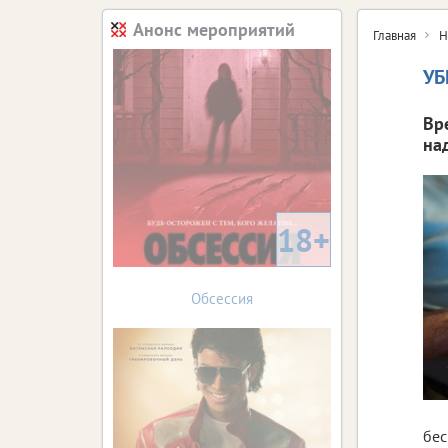
Анонс мероприятий
Главная
Н
УБ
Вр
на
18+
Обсессия
бес