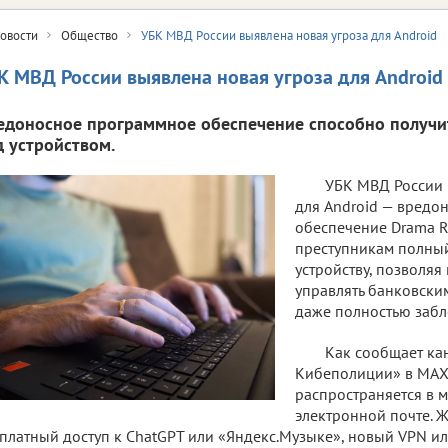
овости
Общество
УБК МВД России выявлена новая угроза для Android
К МВД России выявлена новая угроза для Android
едоносное программное обеспечение способно получи
д устройством.
УБК МВД России 
для Android — вредо
обеспечение Drama R
преступникам полный
устройству, позволяя
управлять банковск
даже полностью забл
Как сообщает ка
Кибеполиции» в МАХ,
распространяется в 
электронной почте. 
платный доступ к ChatGPT или «Яндекс.Музыке», новый VPN или