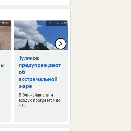
8.2026
05.08.2026
05.08.2026
Туляков
В Туле обсудили
вы
предупреждают
развитие
об
опорных
экстремальной
городов
жаре
В регионе таких
населенных пунктов 8.
В ближайшие дни
воздух прогреется до
+32.