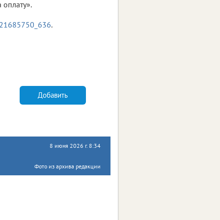
 оплату».
-221685750_636
.
Добавить
8 июня 2026 г. 8:34
Фото из архива редакции