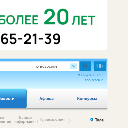
18+
по новостям
9 августа 2026 г.
воскресенье
овости
Афиша
Конкурсы
Новости
ши
Важная
Происшествия
Здоровье
Тула
Ку
компаний (на
риятия
информация!
правах
рекламы)