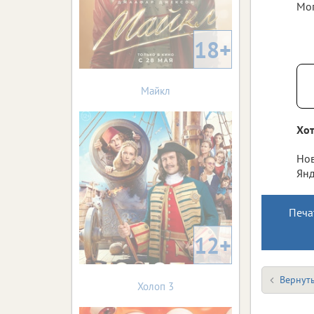
Мог
18+
Майкл
Хот
Нов
Янд
Печа
12+
Вернуть
Холоп 3