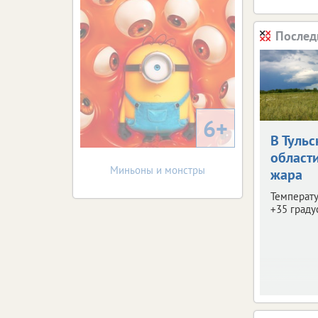
Послед
6+
В Тульс
област
Миньоны и монстры
жара
Температу
+35 граду