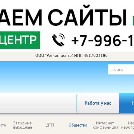
ООО "Регион центр", ИНН 4817003180
Работа у нас
Н
Заводные
Интернет-
На
сти
ДТП
Общество
выходные
конференция
мероп