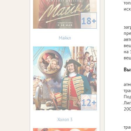
топ
исх
18+
заг
пре
Майкл
авт
вещ
на 
вещ
Вы
атм
тра
Под
12+
Лип
200
Холоп 3
тра