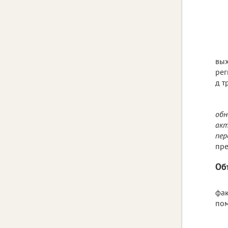
вых
рег
д т
обн
акт
пер
пре
Об
фак
пом