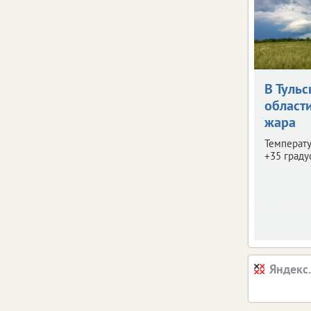
В Тульс
област
жара
Температу
+35 граду
Яндекс