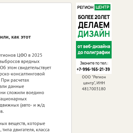
ли, как этот
егионов ЦФО в 2025
 выбросов вредных
 Об этом свидетельствует
рско-консалтинговой
ООО "Регион
. При расчетах
центр", ИНН
вали данные
4817003180
Они сложили воедино
стационарных
движных (авто- и ж/д
в.
ных веществ, которые
 типа двигателя, класса