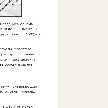
ся падением объема
онн до 20,3 тыс. тонн. В
предприятий (–13%) и ж/
мимо постепенного
 структуре транспортной
и, хотя пассажирские
выбросам в стране
я
етрику, показывающую
то условный маркер,
я в шести регионах