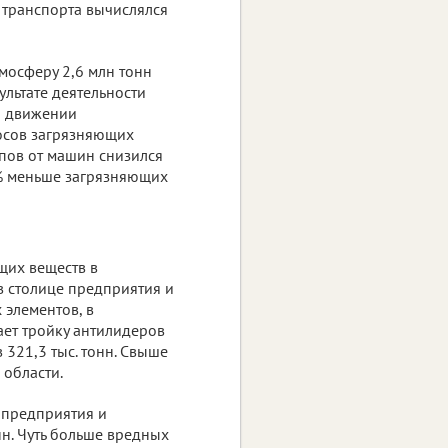
 транспорта вычислялся
мосферу 2,6 млн тонн
ультате деятельности
ри движении
осов загрязняющих
пов от машин снизился
3% меньше загрязняющих
щих веществ в
в столице предприятия и
 элементов, в
ает тройку антилидеров
 321,3 тыс. тонн. Свыше
 области.
 предприятия и
нн. Чуть больше вредных