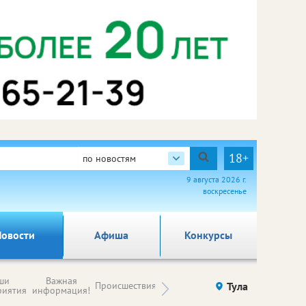
18+
по новостям
9 августа 2026 г.
воскресенье
овости
Афиша
Конкурсы
Новости
ши
Важная
Происшествия
Здоровье
Тула
Ку
компаний (на
риятия
информация!
правах
рекламы)