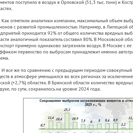
ментов поступило в воздух в Орловской (51,3 тыс. тонн) и Костр
астях.
Как отметили аналитики компании, максимальный объем выб
ионов с развитой промышленностью. Например, в Липецкой о
дприятий приходится 92% от общего количества вредных выб
асти аналогичный показатель составил 80%. В Московской об
нспорт примерно одинаково загрязняли воздух. В Москве с е
ффиком первенство по выбросам принадлежит именно автотра
ема.
И все же по сравнению с предыдущим периодом совокупный
еств в атмосфере уменьшился во всех регионах за исключение
ской (+2,7%) областях. В Брянской области количество вредны
духе, по сути, сохранилось на уровне 2024 года.