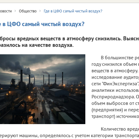
овости
Общество
Где в ЦФО самый чистый воздух?
е в ЦФО самый чистый воздух?
бросы вредных веществ в атмосферу снизились. Выясни
разилось на качестве воздуха.
В большинстве р
году снизился объем
веществ в атмосферу.
исследование аудито
сети "ФинЭкспертиза"
аналитики использо
Росприроднадзора. 
объем выбросов от 
(предприятия) и пере
транспорт) источнико
Количество вред
ерируют машины, определялось с учетом категории транспорта,