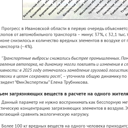
Прогресс в Ивановской области в первую очередь объясняет
лопов от автомобильного транспорта – минус 37%, с 32,1 тыс. т
ионе снизилось и количество вредных элементов в воздухе от 
ранспорта (–4%).
"Транспортные выбросы снижались быстрее промышленных. По
овления автопарка, на динамику могли повлиять и изменения в
ивности: в 2025 году отмечалось замедление грузовой логистик
евозки в целом сохраняли рост", –
уточнила общую динамику по 
зидент “ФинЭкспертизы” Елена Трубникова.
ъем загрязняющих веществ в расчете на одного жител
Данный параметр не нужно воспринимать как бесспорную м
тическую концентрацию загрязняющих элементов в воздухе. Э
огающий сравнить экологическую нагрузку.
Более 100 кг вредных веществ на одного человека приходитс