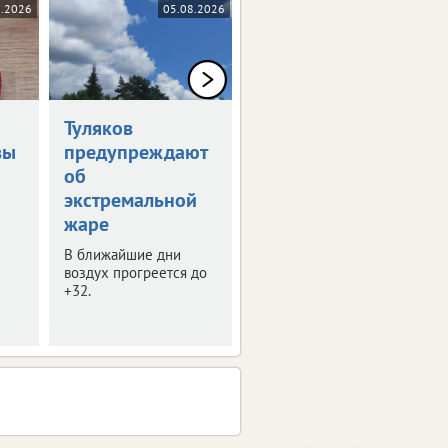
8.2026
05.08.2026
05.08.2026
Туляков
В Туле обсудили
вы
предупреждают
развитие
об
опорных
экстремальной
городов
жаре
В регионе таких
населенных пунктов 8.
В ближайшие дни
воздух прогреется до
+32.