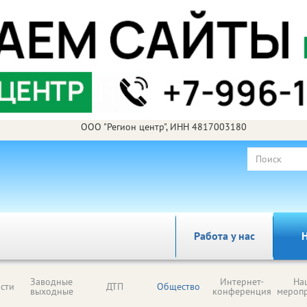
ООО "Регион центр", ИНН 4817003180
Работа у нас
Н
Заводные
Интернет-
На
сти
ДТП
Общество
выходные
конференция
мероп