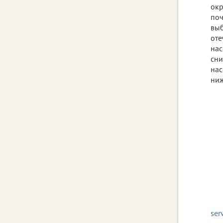
окр
поч
выб
оте
нас
сни
нас
ниж
ser