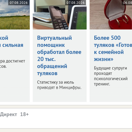
07.08.2026
07.08.2026
06.0
кой
Виртуальный
Более 500
и сильная
помощник
туляков «Гото
обработал более
к семейной
20 тыс.
жизни»
ра достигнет
обращений
сов.
Будущие супруги
туляков
проходят
психологический
Статистику за июль
тренинг.
приводят в Минцифры.
.Директ