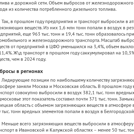
лива и дорожной сети. Объем выбросов от железнодорожного
одя из количества потребленного дизельного топлива.
Так, в прошлом году предприятия и транспорт выбросили в ат
рязняющих веществ. Из них 1,6 млн тонн попали в воздух в рез
дприятий, еще 963 тыс. тонн и 19,4 тыс. тонн образовалось п
омобильного и железнодорожного транспорта. Масштаб выбр
еств от предприятий в ЦФО уменьшился на 3,4%, объем выхло
11,4%. Ж\д транспорт в прошлом году саккумулировал на 10,
еств, чем в 2024 году.
бросы в регионах
Лидирующие позиции по наибольшему количеству загрязняю
осфере заняли Москва и Московская область. В прошлом году 
нспорт совокупно выбросили в воздух 382,1 тыс. тонн вредных
московье этот показатель составил почти 371 тыс. тонн. Замык
ецкая область с объемом загрязняющих веществ в атмосфере в
 тыс. тонн вредных элементов попали в воздух в Белгородской
Меньше всего загрязняющих веществ выбросили в атмосферу
нспорт в Ивановской и Калужской областях – менее 50 тыс. то