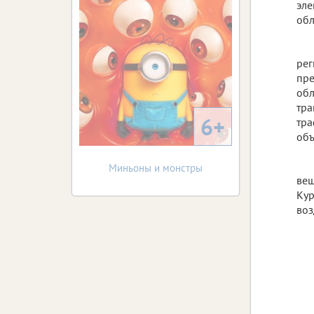
эле
обл
рег
пре
обл
тра
6+
тра
объ
Миньоны и монстры
вещ
Кур
воз