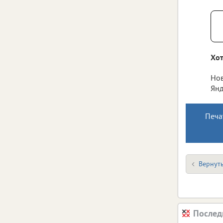
Хот
Нов
Янд
Печа
Вернуть
Послед