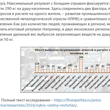
уга. Максимальный результат с большим отрывом фиксируется 
ти 290 кг на душу населения. Здесь соединились два фактора
росов в расчете на одного жителя, – развитая промышленност
чественной металлургической отрасли НЛМК) и сравнительно 
еления. Как раз количество людей, проживающих в регионе, м
зить итоговый результат. Например, в двух московских регион
еления удельный вес выбросов загрязняющих веществ на душу
е 50 кг.
Полный текст исследования –
https://finexpertiza.ru/press-
vice/researches/2026/vybro-vredny-veshches/
.