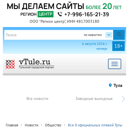
ООО "Регион центр", ИНН 4817003180
по новостям
6 августа 2026 г.
18+
четверг
Toggle
navigat
Тула
Все новости
Заводные выходные
Главная
Новости
Общество
Все 8 официальных пляжей Тулы