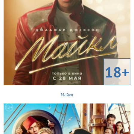
18+
Майкл