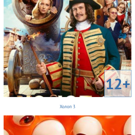
12+
Холоп 3