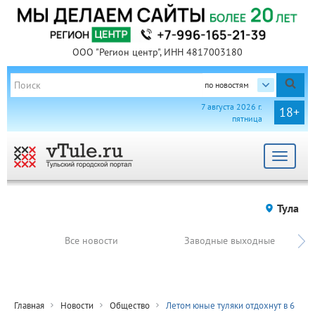
ООО "Регион центр", ИНН 4817003180
по новостям
7 августа 2026 г.
18+
пятница
Toggle
navigat
Тула
Все новости
Заводные выходные
Главная
Новости
Общество
Летом юные туляки отдохнут в 6