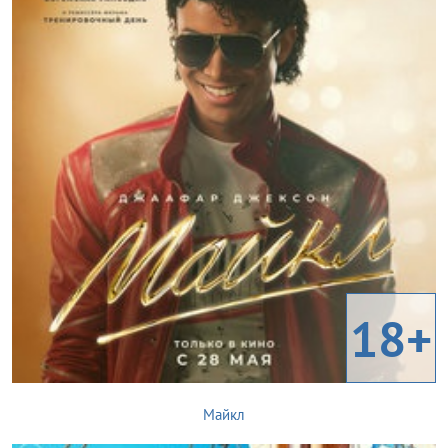
18+
Майкл