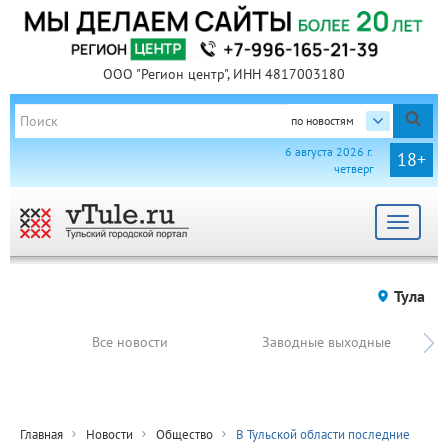
ООО "Регион центр", ИНН 4817003180
по новостям
6 августа 2026 г.
18+
четверг
Toggle
navigat
Тула
Все новости
Заводные выходные
Главная
Новости
Общество
В Тульской области последние