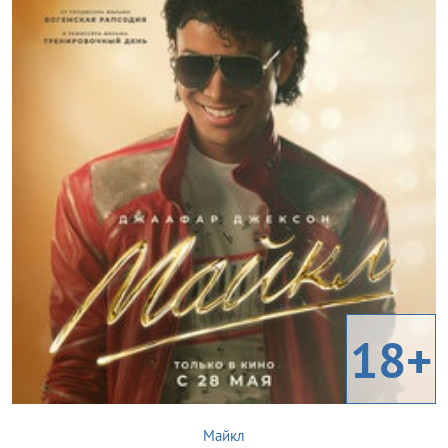
18+
Майкл